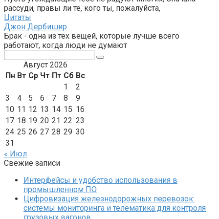
рассуди, правы ли те, кого ты, пожалуйста,
Цитаты
Джон Дербишир
Брак - одна из тех вещей, которые лучше всего
работают, когда люди не думают
Поиск:
Август 2026
Пн
Вт
Ср
Чт
Пт
Сб
Вс
1
2
3
4
5
6
7
8
9
10
11
12
13
14
15
16
17
18
19
20
21
22
23
24
25
26
27
28
29
30
31
« Июл
Свежие записи
Интерфейсы и удобство использования в
промышленном ПО
Цифровизация железнодорожных перевозок:
системы мониторинга и телематика для контроля
грузовых вагонов