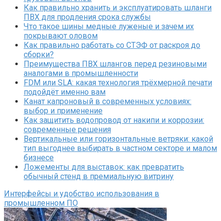
Как правильно хранить и эксплуатировать шланги
ПВХ для продления срока службы
Что такое шины медные луженые и зачем их
покрывают оловом
Как правильно работать со СТЭФ от раскроя до
сборки?
Преимущества ПВХ шлангов перед резиновыми
аналогами в промышленности
FDM или SLA: какая технология трёхмерной печати
подойдёт именно вам
Канат капроновый в современных условиях:
выбор и применение
Как защитить водопровод от накипи и коррозии:
современные решения
Вертикальные или горизонтальные ветряки: какой
тип выгоднее выбирать в частном секторе и малом
бизнесе
Ложементы для выставок: как превратить
обычный стенд в премиальную витрину
Интерфейсы и удобство использования в
промышленном ПО