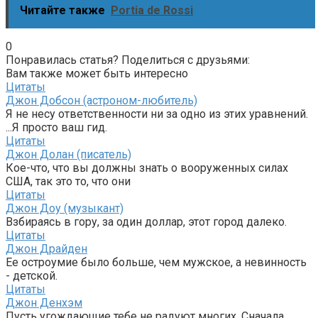
Читайте также
Portia de Rossi
0
Понравилась статья? Поделиться с друзьями:
Вам также может быть интересно
Цитаты
Джон Добсон (астроном-любитель)
Я не несу ответственности ни за одно из этих уравнений.
...Я просто ваш гид.
Цитаты
Джон Долан (писатель)
Кое-что, что вы должны знать о вооруженных силах
США, так это то, что они
Цитаты
Джон Доу (музыкант)
Взбираясь в гору, за один доллар, этот город далеко.
Цитаты
Джон Драйден
Ее остроумие было больше, чем мужское, а невинность
- детской.
Цитаты
Джон Денхэм
Пусть угождающие тебе не радуют многих, Сначала