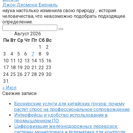
Джон Десмонд Берналь
наука настолько изменила свою природу... история
человечества, что невозможно подобрать подходящее
определение.
Поиск:
Август 2026
Пн
Вт
Ср
Чт
Пт
Сб
Вс
1
2
3
4
5
6
7
8
9
10
11
12
13
14
15
16
17
18
19
20
21
22
23
24
25
26
27
28
29
30
31
« Июл
Свежие записи
Брокерские услуги для китайских грузов: почему
растёт спрос на профессиональное сопровождение
Интерфейсы и удобство использования в
промышленном ПО
Цифровизация железнодорожных перевозок:
системы мониторинга и телематика для контроля