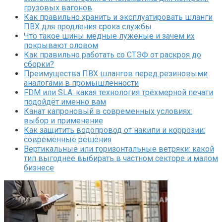
грузовых вагонов
Как правильно хранить и эксплуатировать шланги
ПВХ для продления срока службы
Что такое шины медные луженые и зачем их
покрывают оловом
Как правильно работать со СТЭФ от раскроя до
сборки?
Преимущества ПВХ шлангов перед резиновыми
аналогами в промышленности
FDM или SLA: какая технология трёхмерной печати
подойдёт именно вам
Канат капроновый в современных условиях:
выбор и применение
Как защитить водопровод от накипи и коррозии:
современные решения
Вертикальные или горизонтальные ветряки: какой
тип выгоднее выбирать в частном секторе и малом
бизнесе