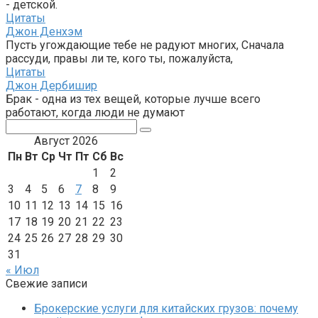
- детской.
Цитаты
Джон Денхэм
Пусть угождающие тебе не радуют многих, Сначала
рассуди, правы ли те, кого ты, пожалуйста,
Цитаты
Джон Дербишир
Брак - одна из тех вещей, которые лучше всего
работают, когда люди не думают
Поиск:
Август 2026
Пн
Вт
Ср
Чт
Пт
Сб
Вс
1
2
3
4
5
6
7
8
9
10
11
12
13
14
15
16
17
18
19
20
21
22
23
24
25
26
27
28
29
30
31
« Июл
Свежие записи
Брокерские услуги для китайских грузов: почему