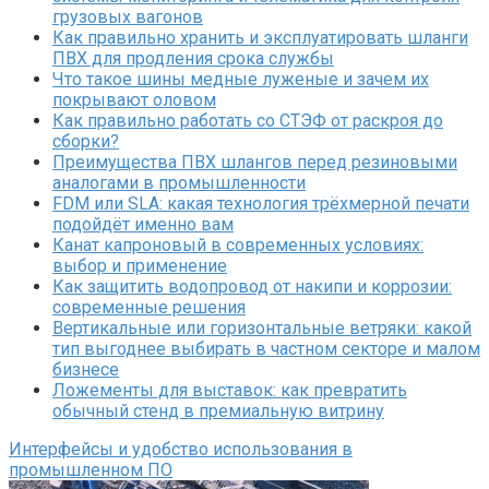
грузовых вагонов
Как правильно хранить и эксплуатировать шланги
ПВХ для продления срока службы
Что такое шины медные луженые и зачем их
покрывают оловом
Как правильно работать со СТЭФ от раскроя до
сборки?
Преимущества ПВХ шлангов перед резиновыми
аналогами в промышленности
FDM или SLA: какая технология трёхмерной печати
подойдёт именно вам
Канат капроновый в современных условиях:
выбор и применение
Как защитить водопровод от накипи и коррозии:
современные решения
Вертикальные или горизонтальные ветряки: какой
тип выгоднее выбирать в частном секторе и малом
бизнесе
Ложементы для выставок: как превратить
обычный стенд в премиальную витрину
Интерфейсы и удобство использования в
промышленном ПО