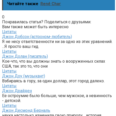
Читайте также
René Char
0
Понравилась статья? Поделиться с друзьями:
Вам также может быть интересно
Цитаты
Джон Добсон (астроном-любитель)
Я не несу ответственности ни за одно из этих уравнений.
...Я просто ваш гид.
Цитаты
Джон Долан (писатель)
Кое-что, что вы должны знать о вооруженных силах
США, так это то, что они
Цитаты
Джон Доу (музыкант)
Взбираясь в гору, за один доллар, этот город далеко.
Цитаты
Джон Драйден
Ее остроумие было больше, чем мужское, а невинность
- детской.
Цитаты
Джон Десмонд Берналь
наука настолько изменила свою природу... история