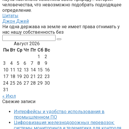
человечества, что невозможно подобрать подходящее
определение.
Цитаты
Джон Джей
Ни одна держава на земле не имеет права отнимать у
нас нашу собственность без
Поиск:
Август 2026
Пн
Вт
Ср
Чт
Пт
Сб
Вс
1
2
3
4
5
6
7
8
9
10
11
12
13
14
15
16
17
18
19
20
21
22
23
24
25
26
27
28
29
30
31
« Июл
Свежие записи
Интерфейсы и удобство использования в
промышленном ПО
Цифровизация железнодорожных перевозок:
системы мониторинга и телематика для контроля