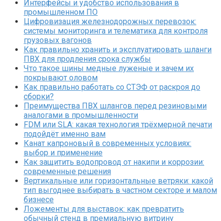
Интерфейсы и удобство использования в
промышленном ПО
Цифровизация железнодорожных перевозок:
системы мониторинга и телематика для контроля
грузовых вагонов
Как правильно хранить и эксплуатировать шланги
ПВХ для продления срока службы
Что такое шины медные луженые и зачем их
покрывают оловом
Как правильно работать со СТЭФ от раскроя до
сборки?
Преимущества ПВХ шлангов перед резиновыми
аналогами в промышленности
FDM или SLA: какая технология трёхмерной печати
подойдёт именно вам
Канат капроновый в современных условиях:
выбор и применение
Как защитить водопровод от накипи и коррозии:
современные решения
Вертикальные или горизонтальные ветряки: какой
тип выгоднее выбирать в частном секторе и малом
бизнесе
Ложементы для выставок: как превратить
обычный стенд в премиальную витрину