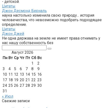
- детской.
Цитаты
Джон Десмонд Берналь
наука настолько изменила свою природу... история
человечества, что невозможно подобрать подходящее
определение.
Цитаты
Джон Джей
Ни одна держава на земле не имеет права отнимать у
нас нашу собственность без
Поиск:
Август 2026
Пн
Вт
Ср
Чт
Пт
Сб
Вс
1
2
3
4
5
6
7
8
9
10
11
12
13
14
15
16
17
18
19
20
21
22
23
24
25
26
27
28
29
30
31
« Июл
Свежие записи