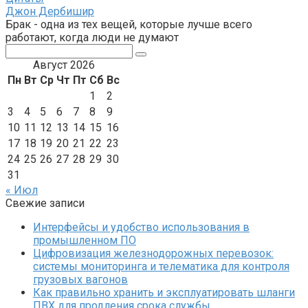
Джон Дербишир
Брак - одна из тех вещей, которые лучше всего
работают, когда люди не думают
Поиск:
Август 2026
Пн
Вт
Ср
Чт
Пт
Сб
Вс
1
2
3
4
5
6
7
8
9
10
11
12
13
14
15
16
17
18
19
20
21
22
23
24
25
26
27
28
29
30
31
« Июл
Свежие записи
Интерфейсы и удобство использования в
промышленном ПО
Цифровизация железнодорожных перевозок:
системы мониторинга и телематика для контроля
грузовых вагонов
Как правильно хранить и эксплуатировать шланги
ПВХ для продления срока службы