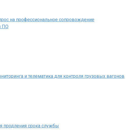
 спрос на профессиональное сопровождение
м ПО
иторинга и телематика для контроля грузовых вагонов
ля продления срока службы