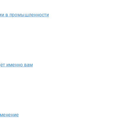
ми в промышленности
дёт именно вам
именение