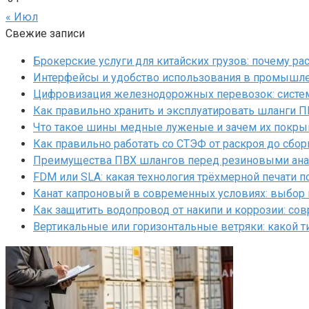
« Июл
Свежие записи
Брокерские услуги для китайских грузов: почему р
Интерфейсы и удобство использования в промышл
Цифровизация железнодорожных перевозок: систем
Как правильно хранить и эксплуатировать шланги 
Что такое шины медные луженые и зачем их покр
Как правильно работать со СТЭФ от раскроя до сбор
Преимущества ПВХ шлангов перед резиновыми ан
FDM или SLA: какая технология трёхмерной печати 
Канат капроновый в современных условиях: выбор
Как защитить водопровод от накипи и коррозии: с
Вертикальные или горизонтальные ветряки: какой т