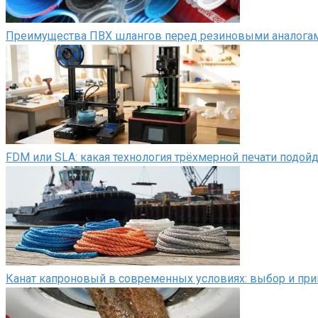
Преимущества ПВХ шлангов перед резиновыми аналога
FDM или SLA: какая технология трёхмерной печати подой
Канат капроновый в современных условиях: выбор и пр