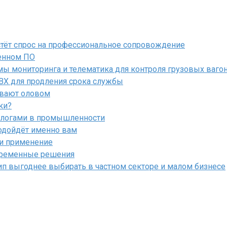
астёт спрос на профессиональное сопровождение
енном ПО
ы мониторинга и телематика для контроля грузовых ваго
ПВХ для продления срока службы
ывают оловом
ки?
алогами в промышленности
подойдёт именно вам
 и применение
овременные решения
ип выгоднее выбирать в частном секторе и малом бизнесе