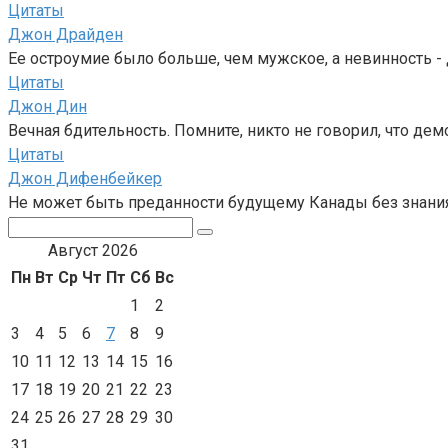
Цитаты
Джон Драйден
Ее остроумие было больше, чем мужское, а невинность - 
Цитаты
Джон Дин
Вечная бдительность. Помните, никто не говорил, что дем
Цитаты
Джон Дифенбейкер
Не может быть преданности будущему Канады без знания
Поиск:
Август 2026
Пн
Вт
Ср
Чт
Пт
Сб
Вс
1
2
3
4
5
6
7
8
9
10
11
12
13
14
15
16
17
18
19
20
21
22
23
24
25
26
27
28
29
30
31