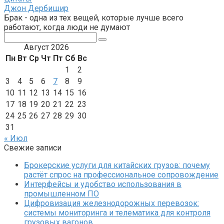
Джон Дербишир
Брак - одна из тех вещей, которые лучше всего
работают, когда люди не думают
Поиск:
Август 2026
Пн
Вт
Ср
Чт
Пт
Сб
Вс
1
2
3
4
5
6
7
8
9
10
11
12
13
14
15
16
17
18
19
20
21
22
23
24
25
26
27
28
29
30
31
« Июл
Свежие записи
Брокерские услуги для китайских грузов: почему
растёт спрос на профессиональное сопровождение
Интерфейсы и удобство использования в
промышленном ПО
Цифровизация железнодорожных перевозок:
системы мониторинга и телематика для контроля
грузовых вагонов