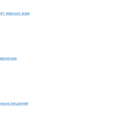
дёт именно вам
именение
енные решения