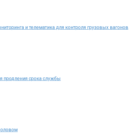
иторинга и телематика для контроля грузовых вагонов
ля продления срока службы
 оловом