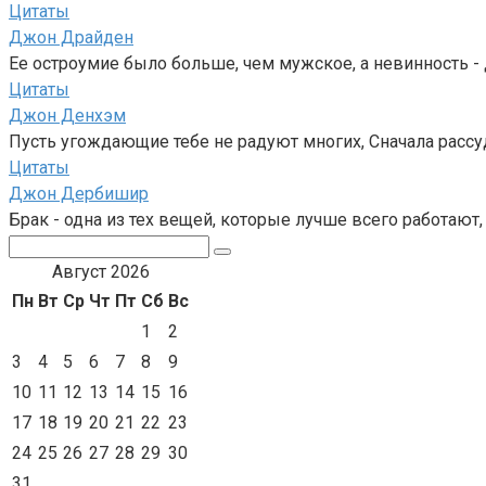
Цитаты
Джон Драйден
Ее остроумие было больше, чем мужское, а невинность - 
Цитаты
Джон Денхэм
Пусть угождающие тебе не радуют многих, Сначала рассуди
Цитаты
Джон Дербишир
Брак - одна из тех вещей, которые лучше всего работают
Поиск:
Август 2026
Пн
Вт
Ср
Чт
Пт
Сб
Вс
1
2
3
4
5
6
7
8
9
10
11
12
13
14
15
16
17
18
19
20
21
22
23
24
25
26
27
28
29
30
31