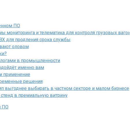
енном ПО
ы мониторинга и телематика для контроля грузовых ваго
ПВХ для продления срока службы
ывают оловом
ки?
алогами в промышленности
подойдёт именно вам
 и применение
овременные решения
ип выгоднее выбирать в частном секторе и малом бизнесе
 стенд в премиальную витрину
м ПО