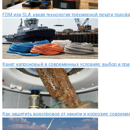
FDM или SLA: какая технология трёхмерной печати подой
Канат капроновый в современных условиях: выбор и пр
Как защитить водопровод от накипи и коррозии: соврем