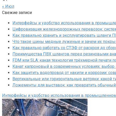
« Июл
Свежие записи
Интерфейсы и удобство использования в промышл
Цифровизация железнодорожных перевозок: систем
Как правильно хранить и эксплуатировать шланги 
Что такое шины медные луженые и зачем их покр
Как правильно работать со СТЭФ от раскроя до сбор
Преимущества ПВХ шлангов перед резиновыми ан
FDM или SLA: какая технология трёхмерной печати 
Канат капроновый в современных условиях: выбор
Как защитить водопровод от накипи и коррозии: с
Вертикальные или горизонтальные ветряки: какой т
Ложементы для выставок: как превратить обычный
Интерфейсы и удобство использования в промышленно