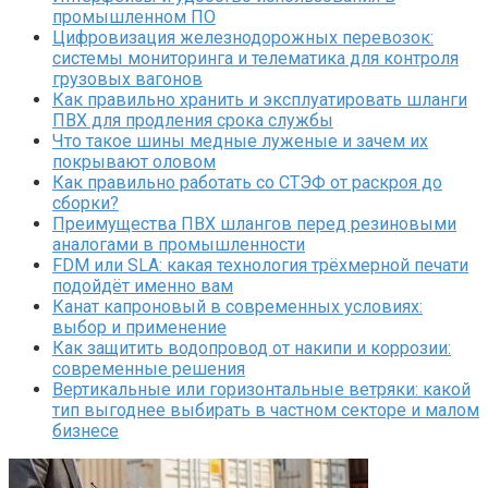
промышленном ПО
Цифровизация железнодорожных перевозок:
системы мониторинга и телематика для контроля
грузовых вагонов
Как правильно хранить и эксплуатировать шланги
ПВХ для продления срока службы
Что такое шины медные луженые и зачем их
покрывают оловом
Как правильно работать со СТЭФ от раскроя до
сборки?
Преимущества ПВХ шлангов перед резиновыми
аналогами в промышленности
FDM или SLA: какая технология трёхмерной печати
подойдёт именно вам
Канат капроновый в современных условиях:
выбор и применение
Как защитить водопровод от накипи и коррозии:
современные решения
Вертикальные или горизонтальные ветряки: какой
тип выгоднее выбирать в частном секторе и малом
бизнесе