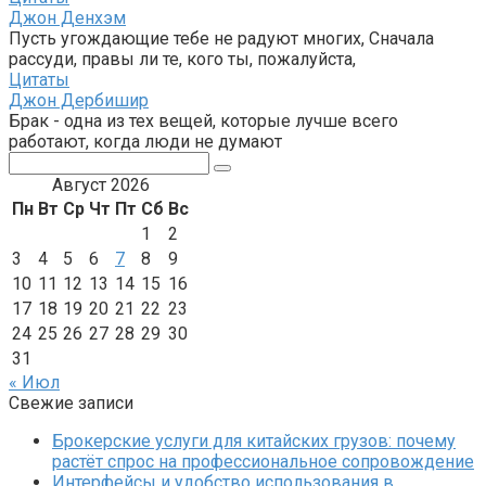
Джон Денхэм
Пусть угождающие тебе не радуют многих, Сначала
рассуди, правы ли те, кого ты, пожалуйста,
Цитаты
Джон Дербишир
Брак - одна из тех вещей, которые лучше всего
работают, когда люди не думают
Поиск:
Август 2026
Пн
Вт
Ср
Чт
Пт
Сб
Вс
1
2
3
4
5
6
7
8
9
10
11
12
13
14
15
16
17
18
19
20
21
22
23
24
25
26
27
28
29
30
31
« Июл
Свежие записи
Брокерские услуги для китайских грузов: почему
растёт спрос на профессиональное сопровождение
Интерфейсы и удобство использования в