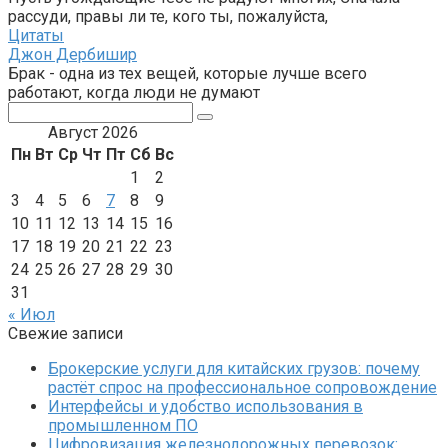
рассуди, правы ли те, кого ты, пожалуйста,
Цитаты
Джон Дербишир
Брак - одна из тех вещей, которые лучше всего
работают, когда люди не думают
Поиск:
Август 2026
Пн
Вт
Ср
Чт
Пт
Сб
Вс
1
2
3
4
5
6
7
8
9
10
11
12
13
14
15
16
17
18
19
20
21
22
23
24
25
26
27
28
29
30
31
« Июл
Свежие записи
Брокерские услуги для китайских грузов: почему
растёт спрос на профессиональное сопровождение
Интерфейсы и удобство использования в
промышленном ПО
Цифровизация железнодорожных перевозок: