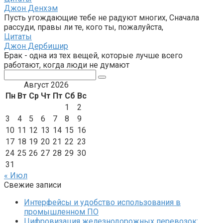
Джон Денхэм
Пусть угождающие тебе не радуют многих, Сначала
рассуди, правы ли те, кого ты, пожалуйста,
Цитаты
Джон Дербишир
Брак - одна из тех вещей, которые лучше всего
работают, когда люди не думают
Поиск:
Август 2026
Пн
Вт
Ср
Чт
Пт
Сб
Вс
1
2
3
4
5
6
7
8
9
10
11
12
13
14
15
16
17
18
19
20
21
22
23
24
25
26
27
28
29
30
31
« Июл
Свежие записи
Интерфейсы и удобство использования в
промышленном ПО
Цифровизация железнодорожных перевозок: