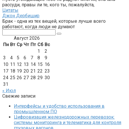
рассуди, правы ли те, кого ты, пожалуйста,
Цитаты
Джон Дербишир
Брак - одна из тех вещей, которые лучше всего
работают, когда люди не думают
Поиск:
Август 2026
Пн
Вт
Ср
Чт
Пт
Сб
Вс
1
2
3
4
5
6
7
8
9
10
11
12
13
14
15
16
17
18
19
20
21
22
23
24
25
26
27
28
29
30
31
« Июл
Свежие записи
Интерфейсы и удобство использования в
промышленном ПО
Цифровизация железнодорожных перевозок:
системы мониторинга и телематика для контроля
грузовых вагонов