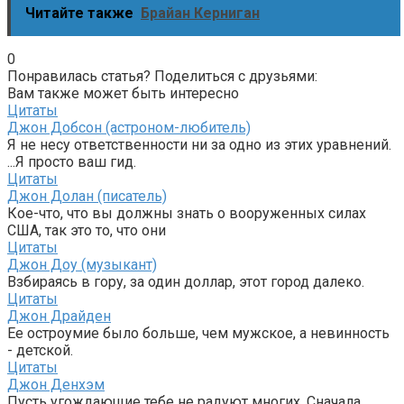
Читайте также
Брайан Керниган
0
Понравилась статья? Поделиться с друзьями:
Вам также может быть интересно
Цитаты
Джон Добсон (астроном-любитель)
Я не несу ответственности ни за одно из этих уравнений.
...Я просто ваш гид.
Цитаты
Джон Долан (писатель)
Кое-что, что вы должны знать о вооруженных силах
США, так это то, что они
Цитаты
Джон Доу (музыкант)
Взбираясь в гору, за один доллар, этот город далеко.
Цитаты
Джон Драйден
Ее остроумие было больше, чем мужское, а невинность
- детской.
Цитаты
Джон Денхэм
Пусть угождающие тебе не радуют многих, Сначала