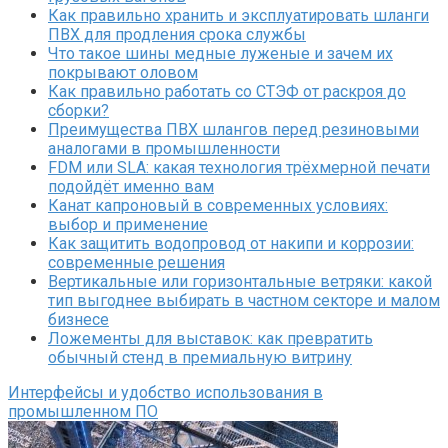
Как правильно хранить и эксплуатировать шланги
ПВХ для продления срока службы
Что такое шины медные луженые и зачем их
покрывают оловом
Как правильно работать со СТЭФ от раскроя до
сборки?
Преимущества ПВХ шлангов перед резиновыми
аналогами в промышленности
FDM или SLA: какая технология трёхмерной печати
подойдёт именно вам
Канат капроновый в современных условиях:
выбор и применение
Как защитить водопровод от накипи и коррозии:
современные решения
Вертикальные или горизонтальные ветряки: какой
тип выгоднее выбирать в частном секторе и малом
бизнесе
Ложементы для выставок: как превратить
обычный стенд в премиальную витрину
Интерфейсы и удобство использования в
промышленном ПО