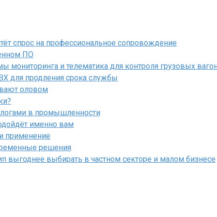
астёт спрос на профессиональное сопровождение
енном ПО
ы мониторинга и телематика для контроля грузовых ваго
ПВХ для продления срока службы
ывают оловом
ки?
алогами в промышленности
подойдёт именно вам
 и применение
овременные решения
ип выгоднее выбирать в частном секторе и малом бизнесе