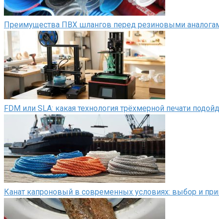
Преимущества ПВХ шлангов перед резиновыми аналога
FDM или SLA: какая технология трёхмерной печати подой
Канат капроновый в современных условиях: выбор и пр