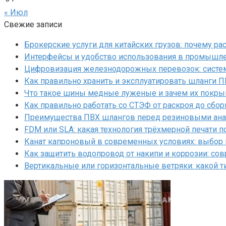
« Июл
Свежие записи
Брокерские услуги для китайских грузов: почему р
Интерфейсы и удобство использования в промышл
Цифровизация железнодорожных перевозок: систем
Как правильно хранить и эксплуатировать шланги 
Что такое шины медные луженые и зачем их покр
Как правильно работать со СТЭФ от раскроя до сбор
Преимущества ПВХ шлангов перед резиновыми ан
FDM или SLA: какая технология трёхмерной печати 
Канат капроновый в современных условиях: выбор
Как защитить водопровод от накипи и коррозии: с
Вертикальные или горизонтальные ветряки: какой т