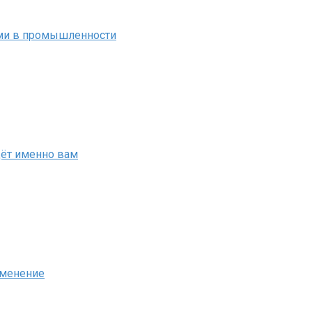
ми в промышленности
дёт именно вам
именение