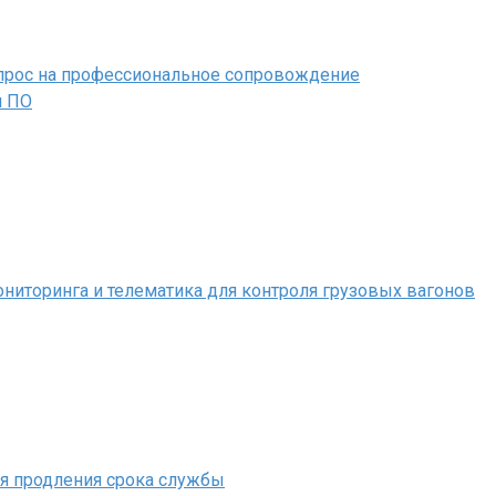
 спрос на профессиональное сопровождение
м ПО
иторинга и телематика для контроля грузовых вагонов
ля продления срока службы