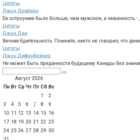
Цитаты
Джон Драйден
Ее остроумие было больше, чем мужское, а невинность - 
Цитаты
Джон Дин
Вечная бдительность. Помните, никто не говорил, что дем
Цитаты
Джон Дифенбейкер
Не может быть преданности будущему Канады без знания
Поиск:
Август 2026
Пн
Вт
Ср
Чт
Пт
Сб
Вс
1
2
3
4
5
6
7
8
9
10
11
12
13
14
15
16
17
18
19
20
21
22
23
24
25
26
27
28
29
30
31