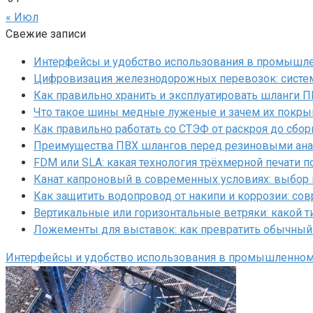
« Июл
Свежие записи
Интерфейсы и удобство использования в промышл
Цифровизация железнодорожных перевозок: систем
Как правильно хранить и эксплуатировать шланги 
Что такое шины медные луженые и зачем их покр
Как правильно работать со СТЭФ от раскроя до сбор
Преимущества ПВХ шлангов перед резиновыми ан
FDM или SLA: какая технология трёхмерной печати 
Канат капроновый в современных условиях: выбор
Как защитить водопровод от накипи и коррозии: с
Вертикальные или горизонтальные ветряки: какой т
Ложементы для выставок: как превратить обычный
Интерфейсы и удобство использования в промышленно