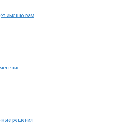
дёт именно вам
именение
енные решения