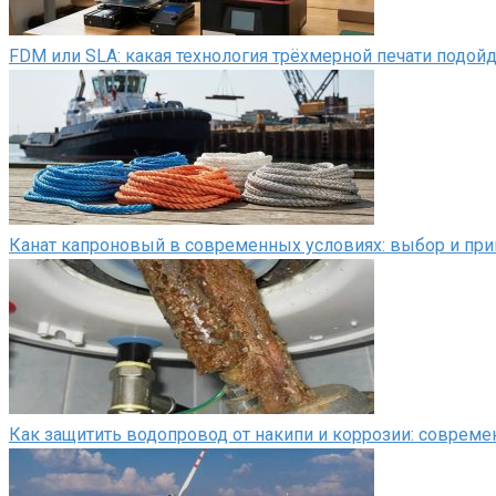
FDM или SLA: какая технология трёхмерной печати подой
Канат капроновый в современных условиях: выбор и пр
Как защитить водопровод от накипи и коррозии: соврем