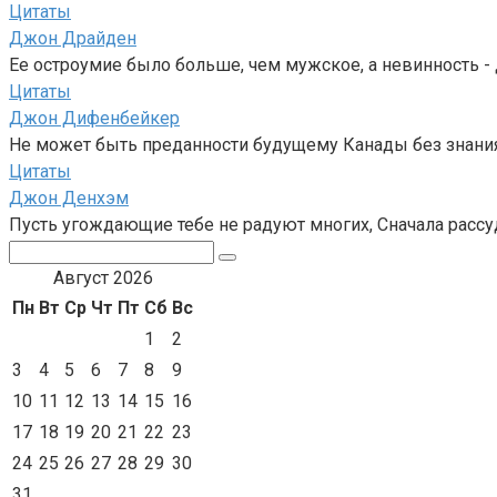
Цитаты
Джон Драйден
Ее остроумие было больше, чем мужское, а невинность - 
Цитаты
Джон Дифенбейкер
Не может быть преданности будущему Канады без знания
Цитаты
Джон Денхэм
Пусть угождающие тебе не радуют многих, Сначала рассуди
Поиск:
Август 2026
Пн
Вт
Ср
Чт
Пт
Сб
Вс
1
2
3
4
5
6
7
8
9
10
11
12
13
14
15
16
17
18
19
20
21
22
23
24
25
26
27
28
29
30
31