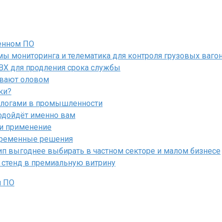
енном ПО
ы мониторинга и телематика для контроля грузовых ваго
ПВХ для продления срока службы
ывают оловом
ки?
алогами в промышленности
подойдёт именно вам
 и применение
овременные решения
ип выгоднее выбирать в частном секторе и малом бизнесе
 стенд в премиальную витрину
м ПО