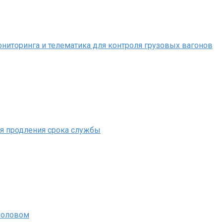
иторинга и телематика для контроля грузовых вагонов
ля продления срока службы
 оловом