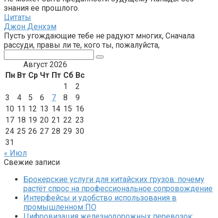
знания ее прошлого.
Цитаты
Джон Денхэм
Пусть угождающие тебе не радуют многих, Сначала
рассуди, правы ли те, кого ты, пожалуйста,
Поиск:
Август 2026
Пн
Вт
Ср
Чт
Пт
Сб
Вс
1
2
3
4
5
6
7
8
9
10
11
12
13
14
15
16
17
18
19
20
21
22
23
24
25
26
27
28
29
30
31
« Июл
Свежие записи
Брокерские услуги для китайских грузов: почему
растёт спрос на профессиональное сопровождение
Интерфейсы и удобство использования в
промышленном ПО
Цифровизация железнодорожных перевозок: