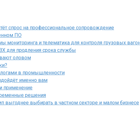
астёт спрос на профессиональное сопровождение
енном ПО
ы мониторинга и телематика для контроля грузовых ваго
ПВХ для продления срока службы
ывают оловом
ки?
алогами в промышленности
подойдёт именно вам
 и применение
овременные решения
ип выгоднее выбирать в частном секторе и малом бизнесе