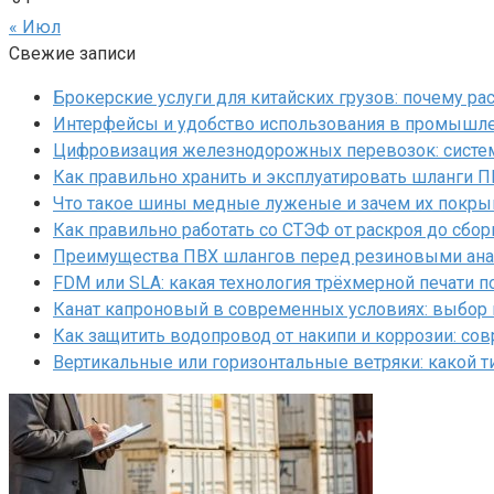
« Июл
Свежие записи
Брокерские услуги для китайских грузов: почему р
Интерфейсы и удобство использования в промышл
Цифровизация железнодорожных перевозок: систем
Как правильно хранить и эксплуатировать шланги 
Что такое шины медные луженые и зачем их покр
Как правильно работать со СТЭФ от раскроя до сбор
Преимущества ПВХ шлангов перед резиновыми ан
FDM или SLA: какая технология трёхмерной печати 
Канат капроновый в современных условиях: выбор
Как защитить водопровод от накипи и коррозии: с
Вертикальные или горизонтальные ветряки: какой т