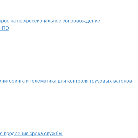
 спрос на профессиональное сопровождение
м ПО
иторинга и телематика для контроля грузовых вагонов
ля продления срока службы