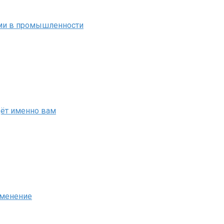
ми в промышленности
дёт именно вам
именение