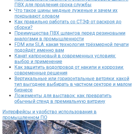
ПВХ для продления срока службы
Что такое шины медные луженые и зачем их
покрывают оловом
Как правильно работать со СТЭФ от раскроя до
сборки?
Преимущества ПВХ шлангов перед резиновыми
аналогами в промышленности
FDM или SLA: какая технология трёхмерной печати
подойдёт именно вам
Канат капроновый в современных условиях:
выбор и применение
Как защитить водопровод от накипи и коррозии:
современные решения
Вертикальные или горизонтальные ветряки: какой
тип выгоднее выбирать в частном секторе и малом
бизнесе
Ложементы для выставок: как превратить
обычный стенд в премиальную витрину
Интерфейсы и удобство использования в
промышленном ПО