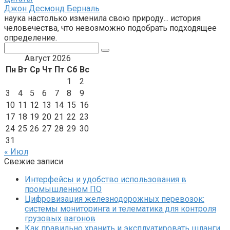
Джон Десмонд Берналь
наука настолько изменила свою природу... история
человечества, что невозможно подобрать подходящее
определение.
Поиск:
Август 2026
Пн
Вт
Ср
Чт
Пт
Сб
Вс
1
2
3
4
5
6
7
8
9
10
11
12
13
14
15
16
17
18
19
20
21
22
23
24
25
26
27
28
29
30
31
« Июл
Свежие записи
Интерфейсы и удобство использования в
промышленном ПО
Цифровизация железнодорожных перевозок:
системы мониторинга и телематика для контроля
грузовых вагонов
Как правильно хранить и эксплуатировать шланги