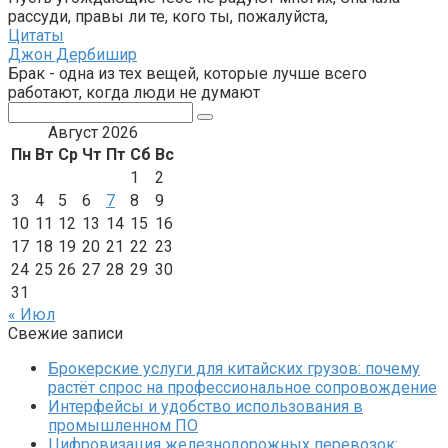
рассуди, правы ли те, кого ты, пожалуйста,
Цитаты
Джон Дербишир
Брак - одна из тех вещей, которые лучше всего
работают, когда люди не думают
Поиск:
Август 2026
Пн
Вт
Ср
Чт
Пт
Сб
Вс
1
2
3
4
5
6
7
8
9
10
11
12
13
14
15
16
17
18
19
20
21
22
23
24
25
26
27
28
29
30
31
« Июл
Свежие записи
Брокерские услуги для китайских грузов: почему
растёт спрос на профессиональное сопровождение
Интерфейсы и удобство использования в
промышленном ПО
Цифровизация железнодорожных перевозок: