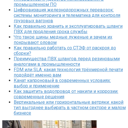
промышленном ПО
Цифровизация железнодорожных перевозок:
системы мониторинга и телематика для контроля
грузовых вагонов
Как правильно хранить и эксплуатировать шланги
ПВХ для продления срока службы
Что такое шины медные луженые и зачем их
покрывают оловом
Как правильно работать со СТЭФ от раскроя до
сборки?
Преимущества ПВХ шлангов перед резиновыми
аналогами в промышленности
FDM или SLA: какая технология трёхмерной печати
подойдёт именно вам
Канат капроновый в современных условиях:
выбор и применение
Как защитить водопровод от накипи и коррозии:
современные решения
Вертикальные или горизонтальные ветряки: какой
тип выгоднее выбирать в частном секторе и малом
бизнесе