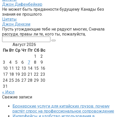
Джон Дифенбейкер
Не может быть преданности будущему Канады без
знания ее прошлого.
Цитаты
Джон Денхэм
Пусть угождающие тебе не радуют многих, Сначала
рассуди, правы ли те, кого ты, пожалуйста,
Поиск:
Август 2026
Пн
Вт
Ср
Чт
Пт
Сб
Вс
1
2
3
4
5
6
7
8
9
10
11
12
13
14
15
16
17
18
19
20
21
22
23
24
25
26
27
28
29
30
31
« Июл
Свежие записи
Брокерские услуги для китайских грузов: почему
растёт спрос на профессиональное сопровождение
Интерфейсы и удобство использования в