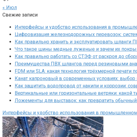
« Июл
Свежие записи
Интерфейсы и удобство использования в промышл
Цифровизация железнодорожных перевозок: систем
Как правильно хранить и эксплуатировать шланги 
Что такое шины медные луженые и зачем их покр
Как правильно работать со СТЭФ от раскроя до сбор
Преимущества ПВХ шлангов перед резиновыми ан
FDM или SLA: какая технология трёхмерной печати 
Канат капроновый в современных условиях: выбор
Как защитить водопровод от накипи и коррозии: с
Вертикальные или горизонтальные ветряки: какой т
Ложементы для выставок: как превратить обычный
Интерфейсы и удобство использования в промышленно