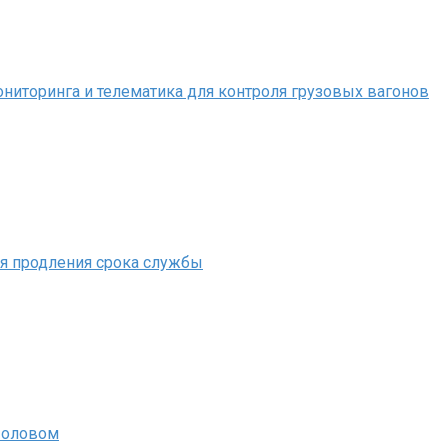
иторинга и телематика для контроля грузовых вагонов
ля продления срока службы
 оловом