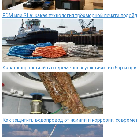
FDM или SLA: какая технология трёхмерной печати подой
Канат капроновый в современных условиях: выбор и пр
Как защитить водопровод от накипи и коррозии: соврем