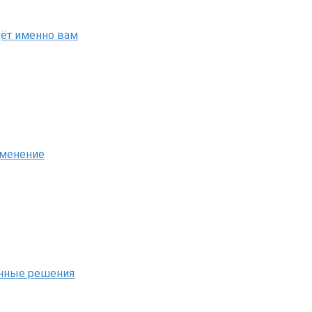
дёт именно вам
именение
енные решения