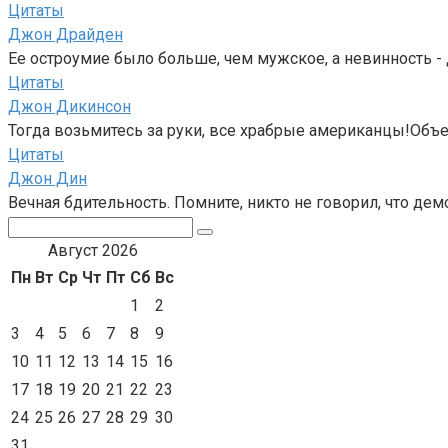
Цитаты
Джон Драйден
Ее остроумие было больше, чем мужское, а невинность - 
Цитаты
Джон Дикинсон
Тогда возьмитесь за руки, все храбрые американцы!Объе
Цитаты
Джон Дин
Вечная бдительность. Помните, никто не говорил, что дем
Поиск:
Август 2026
Пн
Вт
Ср
Чт
Пт
Сб
Вс
1
2
3
4
5
6
7
8
9
10
11
12
13
14
15
16
17
18
19
20
21
22
23
24
25
26
27
28
29
30
31