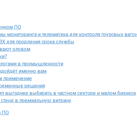
енном ПО
ы мониторинга и телематика для контроля грузовых ваго
ПВХ для продления срока службы
ывают оловом
ки?
алогами в промышленности
подойдёт именно вам
 и применение
овременные решения
ип выгоднее выбирать в частном секторе и малом бизнесе
 стенд в премиальную витрину
м ПО