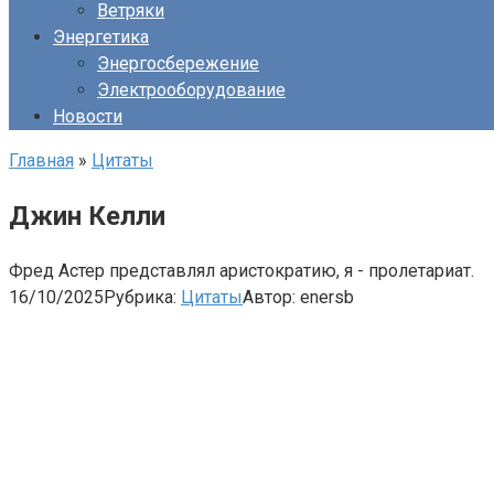
Ветряки
Энергетика
Энергосбережение
Электрооборудование
Новости
Главная
»
Цитаты
Джин Келли
Фред Астер представлял аристократию, я - пролетариат.
16/10/2025
Рубрика:
Цитаты
Автор:
enersb