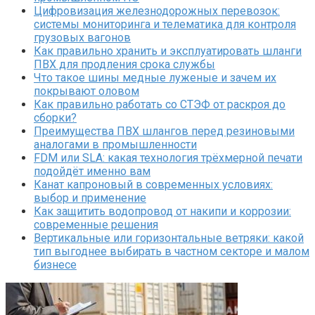
Цифровизация железнодорожных перевозок:
системы мониторинга и телематика для контроля
грузовых вагонов
Как правильно хранить и эксплуатировать шланги
ПВХ для продления срока службы
Что такое шины медные луженые и зачем их
покрывают оловом
Как правильно работать со СТЭФ от раскроя до
сборки?
Преимущества ПВХ шлангов перед резиновыми
аналогами в промышленности
FDM или SLA: какая технология трёхмерной печати
подойдёт именно вам
Канат капроновый в современных условиях:
выбор и применение
Как защитить водопровод от накипи и коррозии:
современные решения
Вертикальные или горизонтальные ветряки: какой
тип выгоднее выбирать в частном секторе и малом
бизнесе