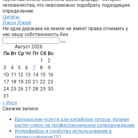
человечества, что невозможно подобрать подходящее
определение.
Цитаты
Джон Джей
Ни одна держава на земле не имеет права отнимать у
нас нашу собственность без
Поиск:
Август 2026
Пн
Вт
Ср
Чт
Пт
Сб
Вс
1
2
3
4
5
6
7
8
9
10
11
12
13
14
15
16
17
18
19
20
21
22
23
24
25
26
27
28
29
30
31
« Июл
Свежие записи
Брокерские услуги для китайских грузов: почему
растёт спрос на профессиональное сопровождение
Интерфейсы и удобство использования в
промышленном ПО