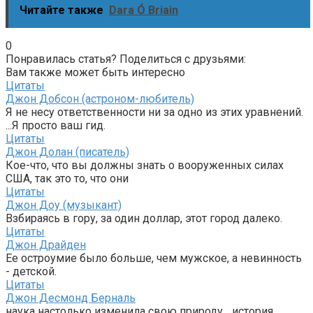
Читайте также
Dara Ó Briain
0
Понравилась статья? Поделиться с друзьями:
Вам также может быть интересно
Цитаты
Джон Добсон (астроном-любитель)
Я не несу ответственности ни за одно из этих уравнений.
...Я просто ваш гид.
Цитаты
Джон Долан (писатель)
Кое-что, что вы должны знать о вооруженных силах
США, так это то, что они
Цитаты
Джон Доу (музыкант)
Взбираясь в гору, за один доллар, этот город далеко.
Цитаты
Джон Драйден
Ее остроумие было больше, чем мужское, а невинность
- детской.
Цитаты
Джон Десмонд Берналь
наука настолько изменила свою природу... история