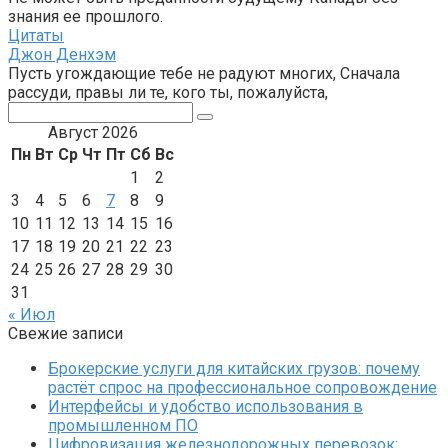
знания ее прошлого.
Цитаты
Джон Денхэм
Пусть угождающие тебе не радуют многих, Сначала
рассуди, правы ли те, кого ты, пожалуйста,
Поиск:
Август 2026
Пн
Вт
Ср
Чт
Пт
Сб
Вс
1
2
3
4
5
6
7
8
9
10
11
12
13
14
15
16
17
18
19
20
21
22
23
24
25
26
27
28
29
30
31
« Июл
Свежие записи
Брокерские услуги для китайских грузов: почему
растёт спрос на профессиональное сопровождение
Интерфейсы и удобство использования в
промышленном ПО
Цифровизация железнодорожных перевозок: