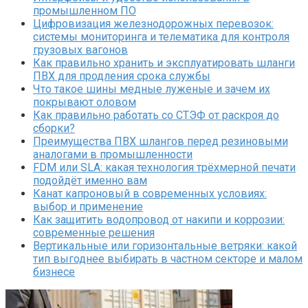
промышленном ПО
Цифровизация железнодорожных перевозок:
системы мониторинга и телематика для контроля
грузовых вагонов
Как правильно хранить и эксплуатировать шланги
ПВХ для продления срока службы
Что такое шины медные луженые и зачем их
покрывают оловом
Как правильно работать со СТЭФ от раскроя до
сборки?
Преимущества ПВХ шлангов перед резиновыми
аналогами в промышленности
FDM или SLA: какая технология трёхмерной печати
подойдёт именно вам
Канат капроновый в современных условиях:
выбор и применение
Как защитить водопровод от накипи и коррозии:
современные решения
Вертикальные или горизонтальные ветряки: какой
тип выгоднее выбирать в частном секторе и малом
бизнесе