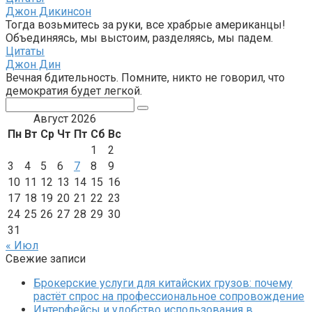
Джон Дикинсон
Тогда возьмитесь за руки, все храбрые американцы!
Объединяясь, мы выстоим, разделяясь, мы падем.
Цитаты
Джон Дин
Вечная бдительность. Помните, никто не говорил, что
демократия будет легкой.
Поиск:
Август 2026
Пн
Вт
Ср
Чт
Пт
Сб
Вс
1
2
3
4
5
6
7
8
9
10
11
12
13
14
15
16
17
18
19
20
21
22
23
24
25
26
27
28
29
30
31
« Июл
Свежие записи
Брокерские услуги для китайских грузов: почему
растёт спрос на профессиональное сопровождение
Интерфейсы и удобство использования в