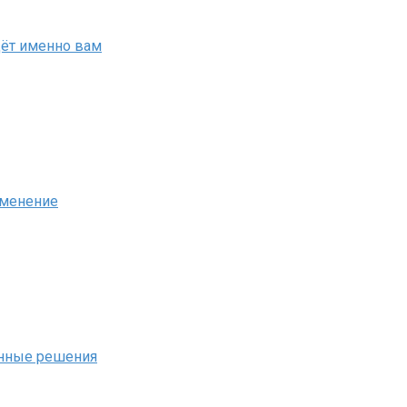
дёт именно вам
именение
енные решения