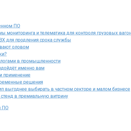
енном ПО
ы мониторинга и телематика для контроля грузовых ваго
ПВХ для продления срока службы
ывают оловом
ки?
алогами в промышленности
подойдёт именно вам
 и применение
овременные решения
ип выгоднее выбирать в частном секторе и малом бизнесе
 стенд в премиальную витрину
м ПО