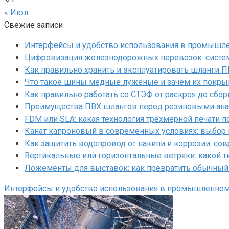
« Июл
Свежие записи
Интерфейсы и удобство использования в промышл
Цифровизация железнодорожных перевозок: систем
Как правильно хранить и эксплуатировать шланги 
Что такое шины медные луженые и зачем их покр
Как правильно работать со СТЭФ от раскроя до сбор
Преимущества ПВХ шлангов перед резиновыми ан
FDM или SLA: какая технология трёхмерной печати 
Канат капроновый в современных условиях: выбор
Как защитить водопровод от накипи и коррозии: с
Вертикальные или горизонтальные ветряки: какой т
Ложементы для выставок: как превратить обычный
Интерфейсы и удобство использования в промышленно