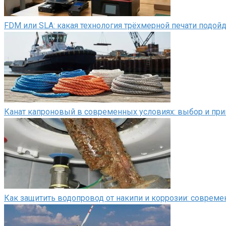
FDM или SLA: какая технология трёхмерной печати подой
Канат капроновый в современных условиях: выбор и пр
Как защитить водопровод от накипи и коррозии: соврем