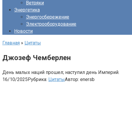
Ветряки
Энергетика
Энергосбережение
Электрооборудование
Новости
Главная
»
Цитаты
Джозеф Чемберлен
День малых наций прошел; наступил день Империй.
16/10/2025
Рубрика:
Цитаты
Автор:
enersb