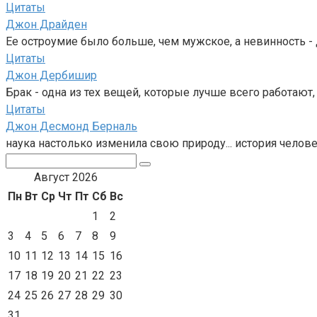
Цитаты
Джон Драйден
Ее остроумие было больше, чем мужское, а невинность - 
Цитаты
Джон Дербишир
Брак - одна из тех вещей, которые лучше всего работают
Цитаты
Джон Десмонд Берналь
наука настолько изменила свою природу... история чело
Поиск:
Август 2026
Пн
Вт
Ср
Чт
Пт
Сб
Вс
1
2
3
4
5
6
7
8
9
10
11
12
13
14
15
16
17
18
19
20
21
22
23
24
25
26
27
28
29
30
31