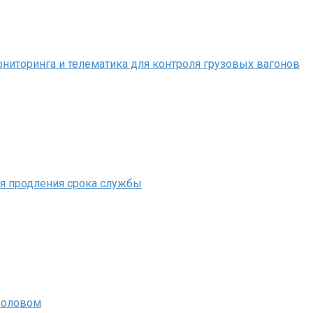
иторинга и телематика для контроля грузовых вагонов
ля продления срока службы
 оловом