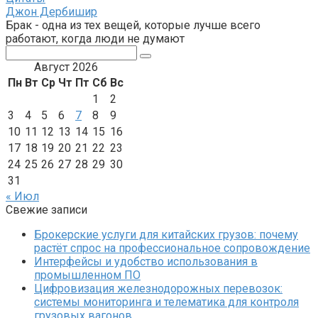
Джон Дербишир
Брак - одна из тех вещей, которые лучше всего
работают, когда люди не думают
Поиск:
Август 2026
Пн
Вт
Ср
Чт
Пт
Сб
Вс
1
2
3
4
5
6
7
8
9
10
11
12
13
14
15
16
17
18
19
20
21
22
23
24
25
26
27
28
29
30
31
« Июл
Свежие записи
Брокерские услуги для китайских грузов: почему
растёт спрос на профессиональное сопровождение
Интерфейсы и удобство использования в
промышленном ПО
Цифровизация железнодорожных перевозок:
системы мониторинга и телематика для контроля
грузовых вагонов