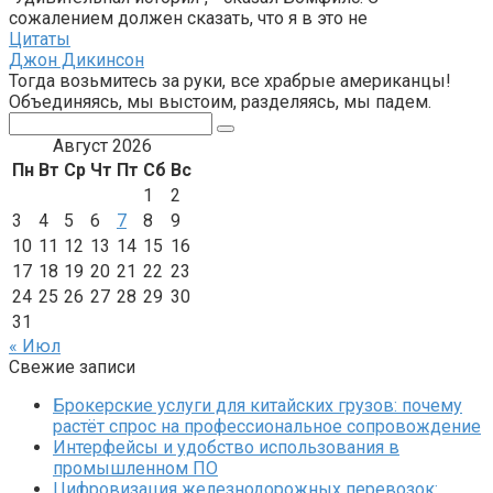
сожалением должен сказать, что я в это не
Цитаты
Джон Дикинсон
Тогда возьмитесь за руки, все храбрые американцы!
Объединяясь, мы выстоим, разделяясь, мы падем.
Поиск:
Август 2026
Пн
Вт
Ср
Чт
Пт
Сб
Вс
1
2
3
4
5
6
7
8
9
10
11
12
13
14
15
16
17
18
19
20
21
22
23
24
25
26
27
28
29
30
31
« Июл
Свежие записи
Брокерские услуги для китайских грузов: почему
растёт спрос на профессиональное сопровождение
Интерфейсы и удобство использования в
промышленном ПО
Цифровизация железнодорожных перевозок: