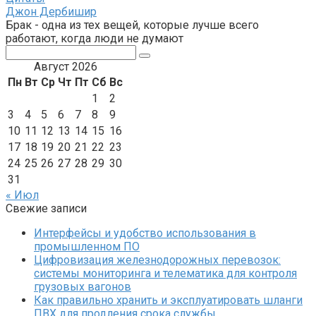
Джон Дербишир
Брак - одна из тех вещей, которые лучше всего
работают, когда люди не думают
Поиск:
Август 2026
Пн
Вт
Ср
Чт
Пт
Сб
Вс
1
2
3
4
5
6
7
8
9
10
11
12
13
14
15
16
17
18
19
20
21
22
23
24
25
26
27
28
29
30
31
« Июл
Свежие записи
Интерфейсы и удобство использования в
промышленном ПО
Цифровизация железнодорожных перевозок:
системы мониторинга и телематика для контроля
грузовых вагонов
Как правильно хранить и эксплуатировать шланги
ПВХ для продления срока службы