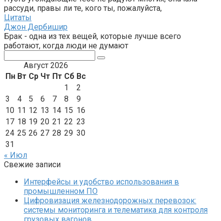
рассуди, правы ли те, кого ты, пожалуйста,
Цитаты
Джон Дербишир
Брак - одна из тех вещей, которые лучше всего
работают, когда люди не думают
Поиск:
Август 2026
Пн
Вт
Ср
Чт
Пт
Сб
Вс
1
2
3
4
5
6
7
8
9
10
11
12
13
14
15
16
17
18
19
20
21
22
23
24
25
26
27
28
29
30
31
« Июл
Свежие записи
Интерфейсы и удобство использования в
промышленном ПО
Цифровизация железнодорожных перевозок:
системы мониторинга и телематика для контроля
грузовых вагонов