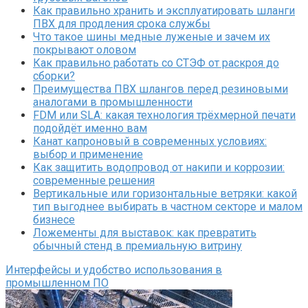
Как правильно хранить и эксплуатировать шланги
ПВХ для продления срока службы
Что такое шины медные луженые и зачем их
покрывают оловом
Как правильно работать со СТЭФ от раскроя до
сборки?
Преимущества ПВХ шлангов перед резиновыми
аналогами в промышленности
FDM или SLA: какая технология трёхмерной печати
подойдёт именно вам
Канат капроновый в современных условиях:
выбор и применение
Как защитить водопровод от накипи и коррозии:
современные решения
Вертикальные или горизонтальные ветряки: какой
тип выгоднее выбирать в частном секторе и малом
бизнесе
Ложементы для выставок: как превратить
обычный стенд в премиальную витрину
Интерфейсы и удобство использования в
промышленном ПО