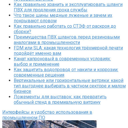
Как правильно хранить и эксплуатировать шланги
ПВХ для продления срока службы
Что такое шины медные луженые и зачем их
покрывают оловом
Как правильно работать со СТЭФ от раскроя до
сборки?
Преимущества ПВХ шлангов перед резиновыми
аналогами в промышленности
FDM или SLA: какая технология трёхмерной печати
подойдёт именно вам
Канат капроновый в современных условиях:
выбор и применение
Как защитить водопровод от накипи и коррозии:
современные решения
Вертикальные или горизонтальные ветряки: какой
тип выгоднее выбирать в частном секторе и малом
бизнесе
Ложементы для выставок: как превратить
обычный стенд в премиальную витрину
Интерфейсы и удобство использования в
промышленном ПО