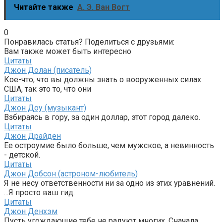
Читайте также
А. Э. Ван Вогт
0
Понравилась статья? Поделиться с друзьями:
Вам также может быть интересно
Цитаты
Джон Долан (писатель)
Кое-что, что вы должны знать о вооруженных силах
США, так это то, что они
Цитаты
Джон Доу (музыкант)
Взбираясь в гору, за один доллар, этот город далеко.
Цитаты
Джон Драйден
Ее остроумие было больше, чем мужское, а невинность
- детской.
Цитаты
Джон Добсон (астроном-любитель)
Я не несу ответственности ни за одно из этих уравнений.
...Я просто ваш гид.
Цитаты
Джон Денхэм
Пусть угождающие тебе не радуют многих, Сначала