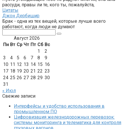
рассуди, правы ли те, кого ты, пожалуйста,
Цитаты
Джон Дербишир
Брак - одна из тех вещей, которые лучше всего
работают, когда люди не думают
Поиск:
Август 2026
Пн
Вт
Ср
Чт
Пт
Сб
Вс
1
2
3
4
5
6
7
8
9
10
11
12
13
14
15
16
17
18
19
20
21
22
23
24
25
26
27
28
29
30
31
« Июл
Свежие записи
Интерфейсы и удобство использования в
промышленном ПО
Цифровизация железнодорожных перевозок:
системы мониторинга и телематика для контроля
грузовых вагонов