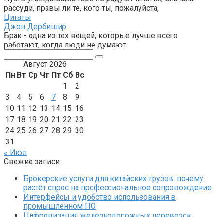
рассуди, правы ли те, кого ты, пожалуйста,
Цитаты
Джон Дербишир
Брак - одна из тех вещей, которые лучше всего
работают, когда люди не думают
Поиск:
Август 2026
Пн
Вт
Ср
Чт
Пт
Сб
Вс
1
2
3
4
5
6
7
8
9
10
11
12
13
14
15
16
17
18
19
20
21
22
23
24
25
26
27
28
29
30
31
« Июл
Свежие записи
Брокерские услуги для китайских грузов: почему
растёт спрос на профессиональное сопровождение
Интерфейсы и удобство использования в
промышленном ПО
Цифровизация железнодорожных перевозок: