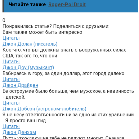
Читайте также
Roger-Pol Droit
0
Понравилась статья? Поделиться с друзьями:
Вам также может быть интересно
Цитаты
Джон Долан (писатель)
Кое-что, что вы должны знать о вооруженных силах
США, так это то, что они
Цитаты
Джон Доу (музыкант)
Взбираясь в гору, за один доллар, этот город далеко.
Цитаты
Джон Драйден
Ее остроумие было больше, чем мужское, а невинность
- детской.
Цитаты
Джон Добсон (астроном-любитель)
Я не несу ответственности ни за одно из этих уравнений.
...Я просто ваш гид.
Цитаты
Джон Денхэм
Пусть угождающие тебе не радуют многих, Сначала