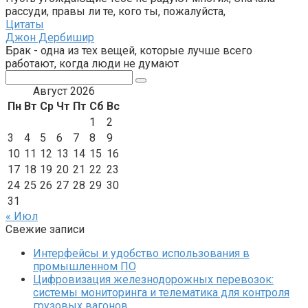
рассуди, правы ли те, кого ты, пожалуйста,
Цитаты
Джон Дербишир
Брак - одна из тех вещей, которые лучше всего
работают, когда люди не думают
Поиск:
Август 2026
Пн
Вт
Ср
Чт
Пт
Сб
Вс
1
2
3
4
5
6
7
8
9
10
11
12
13
14
15
16
17
18
19
20
21
22
23
24
25
26
27
28
29
30
31
« Июл
Свежие записи
Интерфейсы и удобство использования в
промышленном ПО
Цифровизация железнодорожных перевозок:
системы мониторинга и телематика для контроля
грузовых вагонов