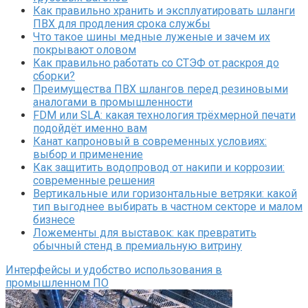
Как правильно хранить и эксплуатировать шланги
ПВХ для продления срока службы
Что такое шины медные луженые и зачем их
покрывают оловом
Как правильно работать со СТЭФ от раскроя до
сборки?
Преимущества ПВХ шлангов перед резиновыми
аналогами в промышленности
FDM или SLA: какая технология трёхмерной печати
подойдёт именно вам
Канат капроновый в современных условиях:
выбор и применение
Как защитить водопровод от накипи и коррозии:
современные решения
Вертикальные или горизонтальные ветряки: какой
тип выгоднее выбирать в частном секторе и малом
бизнесе
Ложементы для выставок: как превратить
обычный стенд в премиальную витрину
Интерфейсы и удобство использования в
промышленном ПО