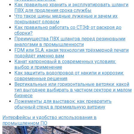
Как правильно хранить и эксплуатировать шланги
ПВХ для продления срока службы
Что такое шины медные луженые и зачем их
покрывают оловом
Как правильно работать со СТЭФ от раскроя до
сборки?
Преимущества ПВХ шлангов перед резиновыми
аналогами в промышленности
FDM или SLA: какая технология трёхмерной печати
подойдёт именно вам
Канат капроновый в современных условиях:
выбор и применение
Как защитить водопровод от накипи и коррозии:
современные решения
Вертикальные или горизонтальные ветряки: какой
тип выгоднее выбирать в частном секторе и малом
бизнесе
Ложементы для выставок: как превратить
обычный стенд в премиальную витрину
Интерфейсы и удобство использования в
промышленном ПО