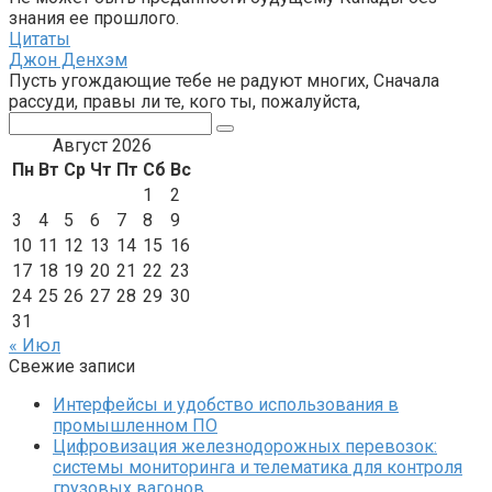
знания ее прошлого.
Цитаты
Джон Денхэм
Пусть угождающие тебе не радуют многих, Сначала
рассуди, правы ли те, кого ты, пожалуйста,
Поиск:
Август 2026
Пн
Вт
Ср
Чт
Пт
Сб
Вс
1
2
3
4
5
6
7
8
9
10
11
12
13
14
15
16
17
18
19
20
21
22
23
24
25
26
27
28
29
30
31
« Июл
Свежие записи
Интерфейсы и удобство использования в
промышленном ПО
Цифровизация железнодорожных перевозок:
системы мониторинга и телематика для контроля
грузовых вагонов