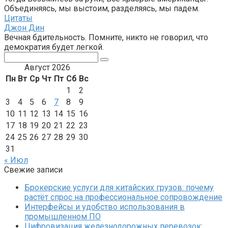
Объединяясь, мы выстоим, разделяясь, мы падем.
Цитаты
Джон Дин
Вечная бдительность. Помните, никто не говорил, что
демократия будет легкой.
Поиск:
Август 2026
Пн
Вт
Ср
Чт
Пт
Сб
Вс
1
2
3
4
5
6
7
8
9
10
11
12
13
14
15
16
17
18
19
20
21
22
23
24
25
26
27
28
29
30
31
« Июл
Свежие записи
Брокерские услуги для китайских грузов: почему
растёт спрос на профессиональное сопровождение
Интерфейсы и удобство использования в
промышленном ПО
Цифровизация железнодорожных перевозок: