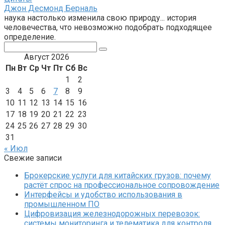
Джон Десмонд Берналь
наука настолько изменила свою природу... история
человечества, что невозможно подобрать подходящее
определение.
Поиск:
Август 2026
Пн
Вт
Ср
Чт
Пт
Сб
Вс
1
2
3
4
5
6
7
8
9
10
11
12
13
14
15
16
17
18
19
20
21
22
23
24
25
26
27
28
29
30
31
« Июл
Свежие записи
Брокерские услуги для китайских грузов: почему
растёт спрос на профессиональное сопровождение
Интерфейсы и удобство использования в
промышленном ПО
Цифровизация железнодорожных перевозок:
системы мониторинга и телематика для контроля