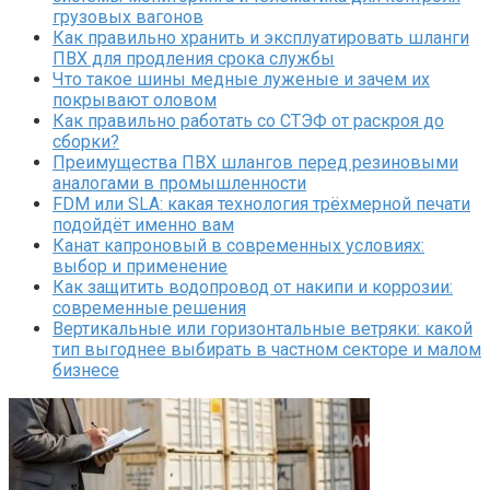
грузовых вагонов
Как правильно хранить и эксплуатировать шланги
ПВХ для продления срока службы
Что такое шины медные луженые и зачем их
покрывают оловом
Как правильно работать со СТЭФ от раскроя до
сборки?
Преимущества ПВХ шлангов перед резиновыми
аналогами в промышленности
FDM или SLA: какая технология трёхмерной печати
подойдёт именно вам
Канат капроновый в современных условиях:
выбор и применение
Как защитить водопровод от накипи и коррозии:
современные решения
Вертикальные или горизонтальные ветряки: какой
тип выгоднее выбирать в частном секторе и малом
бизнесе