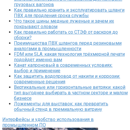
грузовых вагонов
Как правильно хранить и эксплуатировать шланги
ПВХ для продления срока службы
Что такое шины медные луженые и зачем их
покрывают оловом
Как правильно работать со СТЭФ от раскроя до
сборки?
Преимущества ПВХ шлангов перед резиновыми
аналогами в промышленности
FDM или SLA: какая технология трёхмерной печати
подойдёт именно вам
Канат капроновый в современных условиях:
выбор и применение
Как защитить водопровод от накипи и коррозии:
современные решения
Вертикальные или горизонтальные ветряки: какой
тип выгоднее выбирать в частном секторе и малом
бизнесе
Ложементы для выставок: как превратить
обычный стенд в премиальную витрину
Интерфейсы и удобство использования в
промышленном ПО