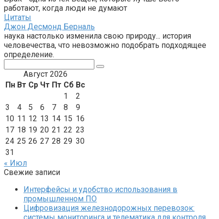
работают, когда люди не думают
Цитаты
Джон Десмонд Берналь
наука настолько изменила свою природу... история
человечества, что невозможно подобрать подходящее
определение.
Поиск:
Август 2026
Пн
Вт
Ср
Чт
Пт
Сб
Вс
1
2
3
4
5
6
7
8
9
10
11
12
13
14
15
16
17
18
19
20
21
22
23
24
25
26
27
28
29
30
31
« Июл
Свежие записи
Интерфейсы и удобство использования в
промышленном ПО
Цифровизация железнодорожных перевозок:
системы мониторинга и телематика для контроля