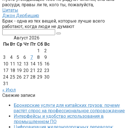
рассуди, правы ли те, кого ты, пожалуйста,
Цитаты
Джон Дербишир
Брак - одна из тех вещей, которые лучше всего
работают, когда люди не думают
Поиск:
Август 2026
Пн
Вт
Ср
Чт
Пт
Сб
Вс
1
2
3
4
5
6
7
8
9
10
11
12
13
14
15
16
17
18
19
20
21
22
23
24
25
26
27
28
29
30
31
« Июл
Свежие записи
Брокерские услуги для китайских грузов: почему
растёт спрос на профессиональное сопровождение
Интерфейсы и удобство использования в
промышленном ПО
Цифровизация железнодорожных перевозок: