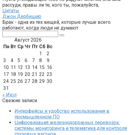
рассуди, правы ли те, кого ты, пожалуйста,
Цитаты
Джон Дербишир
Брак - одна из тех вещей, которые лучше всего
работают, когда люди не думают
Поиск:
Август 2026
Пн
Вт
Ср
Чт
Пт
Сб
Вс
1
2
3
4
5
6
7
8
9
10
11
12
13
14
15
16
17
18
19
20
21
22
23
24
25
26
27
28
29
30
31
« Июл
Свежие записи
Интерфейсы и удобство использования в
промышленном ПО
Цифровизация железнодорожных перевозок:
системы мониторинга и телематика для контроля
грузовых вагонов