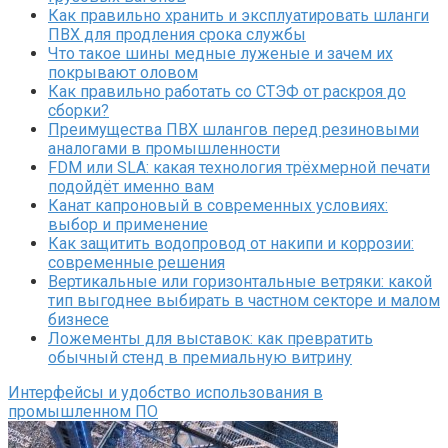
Как правильно хранить и эксплуатировать шланги
ПВХ для продления срока службы
Что такое шины медные луженые и зачем их
покрывают оловом
Как правильно работать со СТЭФ от раскроя до
сборки?
Преимущества ПВХ шлангов перед резиновыми
аналогами в промышленности
FDM или SLA: какая технология трёхмерной печати
подойдёт именно вам
Канат капроновый в современных условиях:
выбор и применение
Как защитить водопровод от накипи и коррозии:
современные решения
Вертикальные или горизонтальные ветряки: какой
тип выгоднее выбирать в частном секторе и малом
бизнесе
Ложементы для выставок: как превратить
обычный стенд в премиальную витрину
Интерфейсы и удобство использования в
промышленном ПО