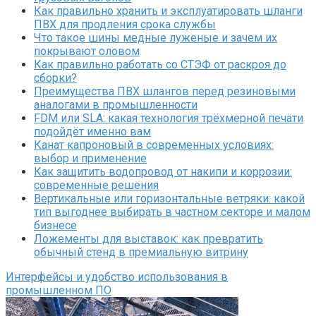
Как правильно хранить и эксплуатировать шланги
ПВХ для продления срока службы
Что такое шины медные луженые и зачем их
покрывают оловом
Как правильно работать со СТЭФ от раскроя до
сборки?
Преимущества ПВХ шлангов перед резиновыми
аналогами в промышленности
FDM или SLA: какая технология трёхмерной печати
подойдёт именно вам
Канат капроновый в современных условиях:
выбор и применение
Как защитить водопровод от накипи и коррозии:
современные решения
Вертикальные или горизонтальные ветряки: какой
тип выгоднее выбирать в частном секторе и малом
бизнесе
Ложементы для выставок: как превратить
обычный стенд в премиальную витрину
Интерфейсы и удобство использования в
промышленном ПО