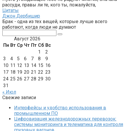
рассуди, правы ли те, кого ты, пожалуйста,
Цитаты
Джон Дербишир
Брак - одна из тех вещей, которые лучше всего
работают, когда люди не думают
Поиск:
Август 2026
Пн
Вт
Ср
Чт
Пт
Сб
Вс
1
2
3
4
5
6
7
8
9
10
11
12
13
14
15
16
17
18
19
20
21
22
23
24
25
26
27
28
29
30
31
« Июл
Свежие записи
Интерфейсы и удобство использования в
промышленном ПО
Цифровизация железнодорожных перевозок:
системы мониторинга и телематика для контроля
грузовых вагонов