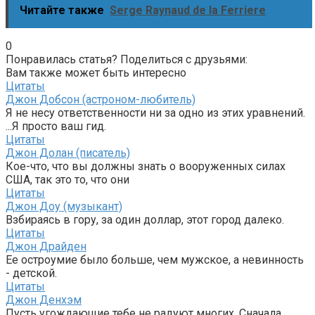
Читайте также
Serge Raynaud de la Ferriere
0
Понравилась статья? Поделиться с друзьями:
Вам также может быть интересно
Цитаты
Джон Добсон (астроном-любитель)
Я не несу ответственности ни за одно из этих уравнений.
...Я просто ваш гид.
Цитаты
Джон Долан (писатель)
Кое-что, что вы должны знать о вооруженных силах
США, так это то, что они
Цитаты
Джон Доу (музыкант)
Взбираясь в гору, за один доллар, этот город далеко.
Цитаты
Джон Драйден
Ее остроумие было больше, чем мужское, а невинность
- детской.
Цитаты
Джон Денхэм
Пусть угождающие тебе не радуют многих, Сначала