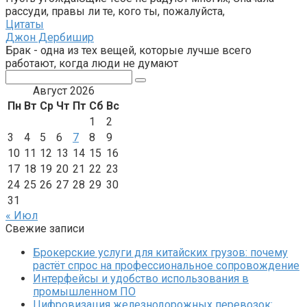
рассуди, правы ли те, кого ты, пожалуйста,
Цитаты
Джон Дербишир
Брак - одна из тех вещей, которые лучше всего
работают, когда люди не думают
Поиск:
Август 2026
Пн
Вт
Ср
Чт
Пт
Сб
Вс
1
2
3
4
5
6
7
8
9
10
11
12
13
14
15
16
17
18
19
20
21
22
23
24
25
26
27
28
29
30
31
« Июл
Свежие записи
Брокерские услуги для китайских грузов: почему
растёт спрос на профессиональное сопровождение
Интерфейсы и удобство использования в
промышленном ПО
Цифровизация железнодорожных перевозок: