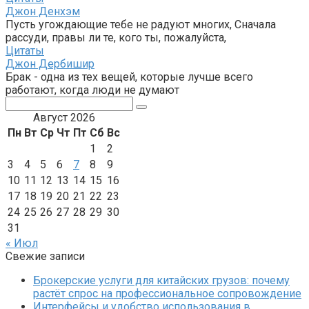
Джон Денхэм
Пусть угождающие тебе не радуют многих, Сначала
рассуди, правы ли те, кого ты, пожалуйста,
Цитаты
Джон Дербишир
Брак - одна из тех вещей, которые лучше всего
работают, когда люди не думают
Поиск:
Август 2026
Пн
Вт
Ср
Чт
Пт
Сб
Вс
1
2
3
4
5
6
7
8
9
10
11
12
13
14
15
16
17
18
19
20
21
22
23
24
25
26
27
28
29
30
31
« Июл
Свежие записи
Брокерские услуги для китайских грузов: почему
растёт спрос на профессиональное сопровождение
Интерфейсы и удобство использования в