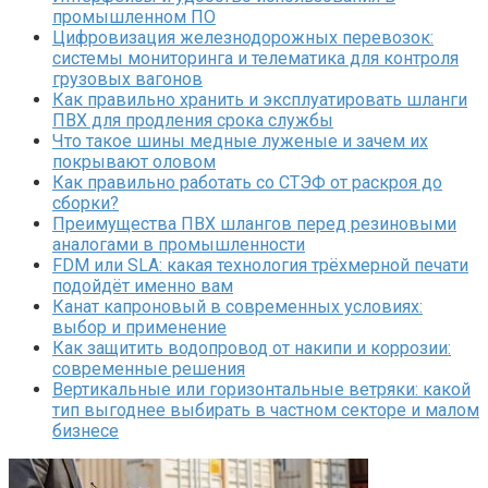
промышленном ПО
Цифровизация железнодорожных перевозок:
системы мониторинга и телематика для контроля
грузовых вагонов
Как правильно хранить и эксплуатировать шланги
ПВХ для продления срока службы
Что такое шины медные луженые и зачем их
покрывают оловом
Как правильно работать со СТЭФ от раскроя до
сборки?
Преимущества ПВХ шлангов перед резиновыми
аналогами в промышленности
FDM или SLA: какая технология трёхмерной печати
подойдёт именно вам
Канат капроновый в современных условиях:
выбор и применение
Как защитить водопровод от накипи и коррозии:
современные решения
Вертикальные или горизонтальные ветряки: какой
тип выгоднее выбирать в частном секторе и малом
бизнесе