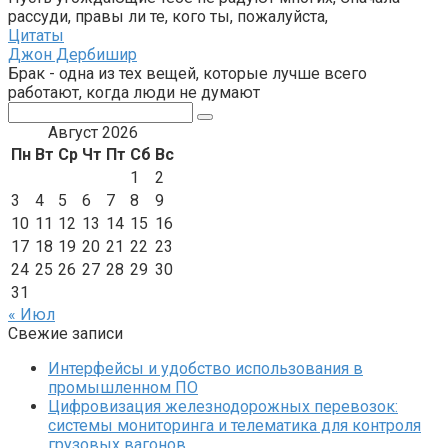
рассуди, правы ли те, кого ты, пожалуйста,
Цитаты
Джон Дербишир
Брак - одна из тех вещей, которые лучше всего
работают, когда люди не думают
Поиск:
Август 2026
Пн
Вт
Ср
Чт
Пт
Сб
Вс
1
2
3
4
5
6
7
8
9
10
11
12
13
14
15
16
17
18
19
20
21
22
23
24
25
26
27
28
29
30
31
« Июл
Свежие записи
Интерфейсы и удобство использования в
промышленном ПО
Цифровизация железнодорожных перевозок:
системы мониторинга и телематика для контроля
грузовых вагонов