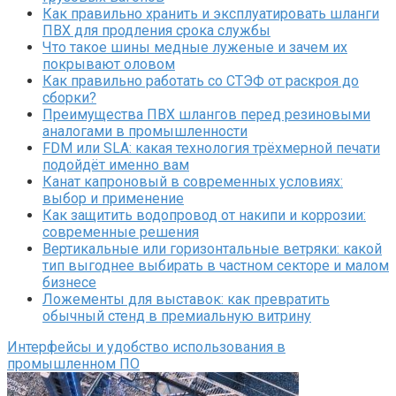
Как правильно хранить и эксплуатировать шланги
ПВХ для продления срока службы
Что такое шины медные луженые и зачем их
покрывают оловом
Как правильно работать со СТЭФ от раскроя до
сборки?
Преимущества ПВХ шлангов перед резиновыми
аналогами в промышленности
FDM или SLA: какая технология трёхмерной печати
подойдёт именно вам
Канат капроновый в современных условиях:
выбор и применение
Как защитить водопровод от накипи и коррозии:
современные решения
Вертикальные или горизонтальные ветряки: какой
тип выгоднее выбирать в частном секторе и малом
бизнесе
Ложементы для выставок: как превратить
обычный стенд в премиальную витрину
Интерфейсы и удобство использования в
промышленном ПО