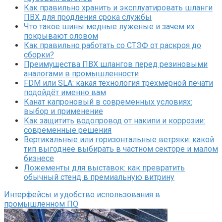
Как правильно хранить и эксплуатировать шланги
ПВХ для продления срока службы
Что такое шины медные луженые и зачем их
покрывают оловом
Как правильно работать со СТЭФ от раскроя до
сборки?
Преимущества ПВХ шлангов перед резиновыми
аналогами в промышленности
FDM или SLA: какая технология трёхмерной печати
подойдёт именно вам
Канат капроновый в современных условиях:
выбор и применение
Как защитить водопровод от накипи и коррозии:
современные решения
Вертикальные или горизонтальные ветряки: какой
тип выгоднее выбирать в частном секторе и малом
бизнесе
Ложементы для выставок: как превратить
обычный стенд в премиальную витрину
Интерфейсы и удобство использования в
промышленном ПО