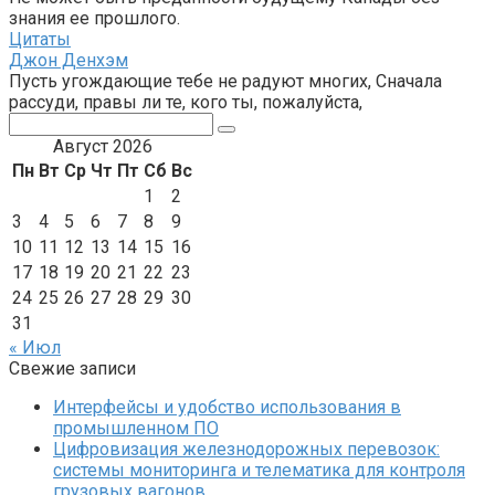
знания ее прошлого.
Цитаты
Джон Денхэм
Пусть угождающие тебе не радуют многих, Сначала
рассуди, правы ли те, кого ты, пожалуйста,
Поиск:
Август 2026
Пн
Вт
Ср
Чт
Пт
Сб
Вс
1
2
3
4
5
6
7
8
9
10
11
12
13
14
15
16
17
18
19
20
21
22
23
24
25
26
27
28
29
30
31
« Июл
Свежие записи
Интерфейсы и удобство использования в
промышленном ПО
Цифровизация железнодорожных перевозок:
системы мониторинга и телематика для контроля
грузовых вагонов