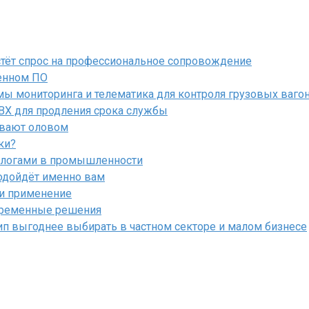
астёт спрос на профессиональное сопровождение
енном ПО
ы мониторинга и телематика для контроля грузовых ваго
ПВХ для продления срока службы
ывают оловом
ки?
алогами в промышленности
подойдёт именно вам
 и применение
овременные решения
ип выгоднее выбирать в частном секторе и малом бизнесе