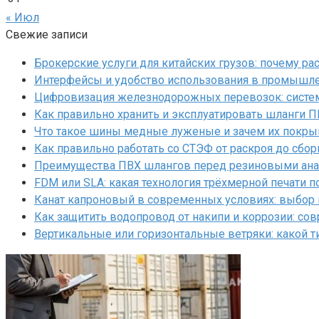
« Июл
Свежие записи
Брокерские услуги для китайских грузов: почему р
Интерфейсы и удобство использования в промышл
Цифровизация железнодорожных перевозок: систем
Как правильно хранить и эксплуатировать шланги 
Что такое шины медные луженые и зачем их покр
Как правильно работать со СТЭФ от раскроя до сбор
Преимущества ПВХ шлангов перед резиновыми ан
FDM или SLA: какая технология трёхмерной печати 
Канат капроновый в современных условиях: выбор
Как защитить водопровод от накипи и коррозии: с
Вертикальные или горизонтальные ветряки: какой т