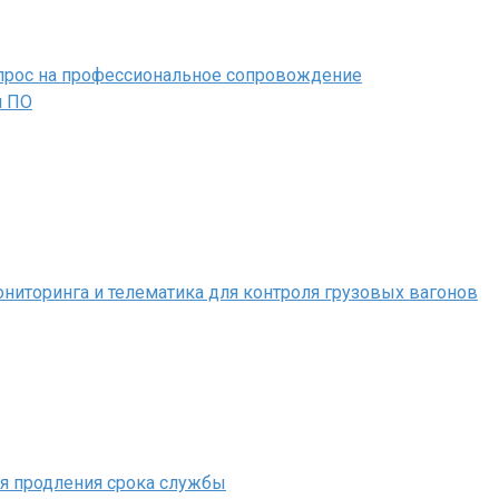
 спрос на профессиональное сопровождение
м ПО
иторинга и телематика для контроля грузовых вагонов
ля продления срока службы