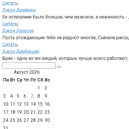
Цитаты
Джон Драйден
Ее остроумие было больше, чем мужское, а невинность - 
Цитаты
Джон Денхэм
Пусть угождающие тебе не радуют многих, Сначала рассуди
Цитаты
Джон Дербишир
Брак - одна из тех вещей, которые лучше всего работают
Поиск:
Август 2026
Пн
Вт
Ср
Чт
Пт
Сб
Вс
1
2
3
4
5
6
7
8
9
10
11
12
13
14
15
16
17
18
19
20
21
22
23
24
25
26
27
28
29
30
31