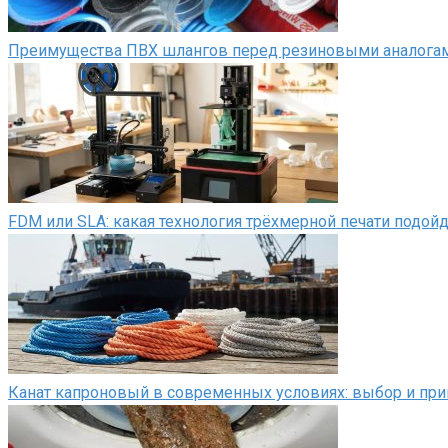
Преимущества ПВХ шлангов перед резиновыми аналога
FDM или SLA: какая технология трёхмерной печати подой
Канат капроновый в современных условиях: выбор и пр