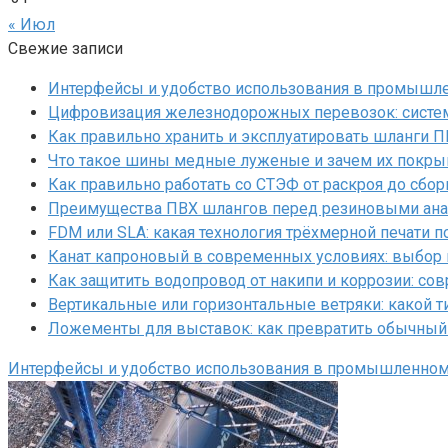
« Июл
Свежие записи
Интерфейсы и удобство использования в промышл
Цифровизация железнодорожных перевозок: систем
Как правильно хранить и эксплуатировать шланги 
Что такое шины медные луженые и зачем их покр
Как правильно работать со СТЭФ от раскроя до сбор
Преимущества ПВХ шлангов перед резиновыми ан
FDM или SLA: какая технология трёхмерной печати 
Канат капроновый в современных условиях: выбор
Как защитить водопровод от накипи и коррозии: с
Вертикальные или горизонтальные ветряки: какой т
Ложементы для выставок: как превратить обычный
Интерфейсы и удобство использования в промышленно