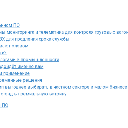
енном ПО
ы мониторинга и телематика для контроля грузовых ваго
ПВХ для продления срока службы
ывают оловом
ки?
алогами в промышленности
подойдёт именно вам
 и применение
овременные решения
ип выгоднее выбирать в частном секторе и малом бизнесе
 стенд в премиальную витрину
м ПО