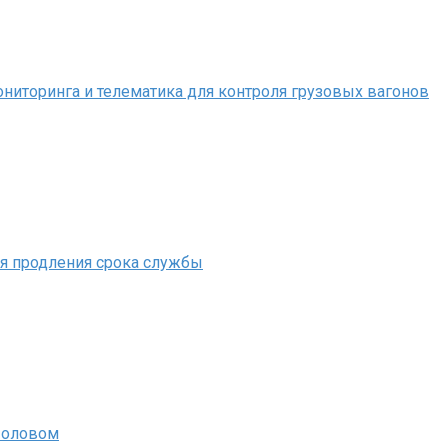
иторинга и телематика для контроля грузовых вагонов
ля продления срока службы
 оловом