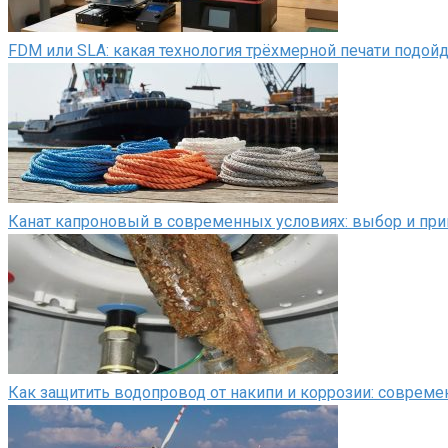
FDM или SLA: какая технология трёхмерной печати подой
Канат капроновый в современных условиях: выбор и пр
Как защитить водопровод от накипи и коррозии: соврем