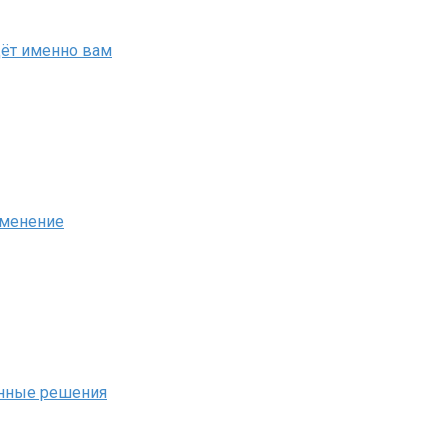
дёт именно вам
именение
енные решения