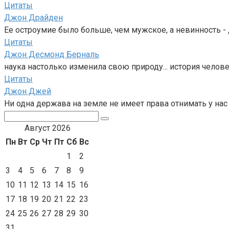
Цитаты
Джон Драйден
Ее остроумие было больше, чем мужское, а невинность - 
Цитаты
Джон Десмонд Берналь
наука настолько изменила свою природу... история чело
Цитаты
Джон Джей
Ни одна держава на земле не имеет права отнимать у нас
Поиск:
Август 2026
Пн
Вт
Ср
Чт
Пт
Сб
Вс
1
2
3
4
5
6
7
8
9
10
11
12
13
14
15
16
17
18
19
20
21
22
23
24
25
26
27
28
29
30
31