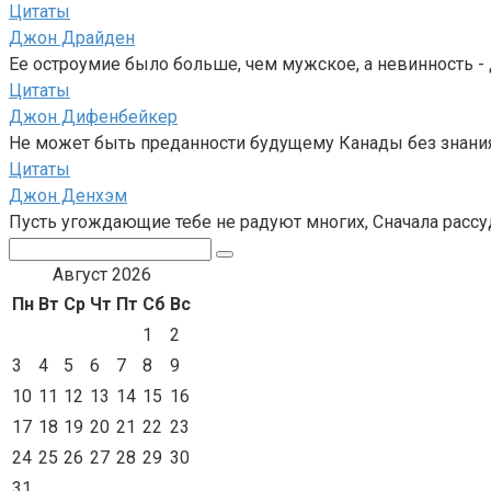
Цитаты
Джон Драйден
Ее остроумие было больше, чем мужское, а невинность - 
Цитаты
Джон Дифенбейкер
Не может быть преданности будущему Канады без знания
Цитаты
Джон Денхэм
Пусть угождающие тебе не радуют многих, Сначала рассуди
Поиск:
Август 2026
Пн
Вт
Ср
Чт
Пт
Сб
Вс
1
2
3
4
5
6
7
8
9
10
11
12
13
14
15
16
17
18
19
20
21
22
23
24
25
26
27
28
29
30
31