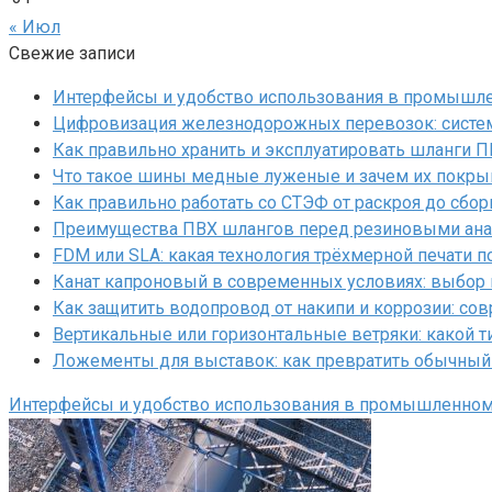
« Июл
Свежие записи
Интерфейсы и удобство использования в промышл
Цифровизация железнодорожных перевозок: систем
Как правильно хранить и эксплуатировать шланги 
Что такое шины медные луженые и зачем их покр
Как правильно работать со СТЭФ от раскроя до сбор
Преимущества ПВХ шлангов перед резиновыми ан
FDM или SLA: какая технология трёхмерной печати 
Канат капроновый в современных условиях: выбор
Как защитить водопровод от накипи и коррозии: с
Вертикальные или горизонтальные ветряки: какой т
Ложементы для выставок: как превратить обычный
Интерфейсы и удобство использования в промышленно