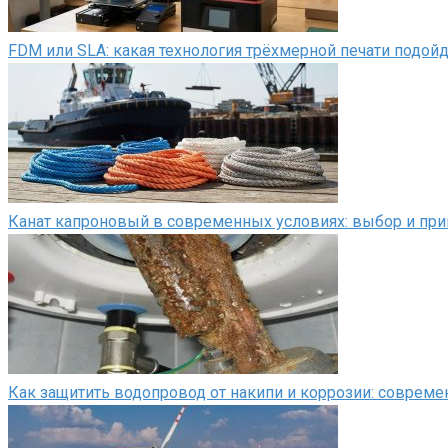
FDM или SLA: какая технология трёхмерной печати подой
Канат капроновый в современных условиях: выбор и пр
Как защитить водопровод от накипи и коррозии: соврем