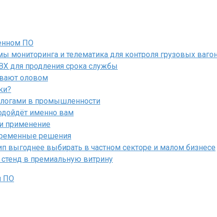
енном ПО
ы мониторинга и телематика для контроля грузовых ваго
ПВХ для продления срока службы
ывают оловом
ки?
алогами в промышленности
подойдёт именно вам
 и применение
овременные решения
ип выгоднее выбирать в частном секторе и малом бизнесе
 стенд в премиальную витрину
м ПО