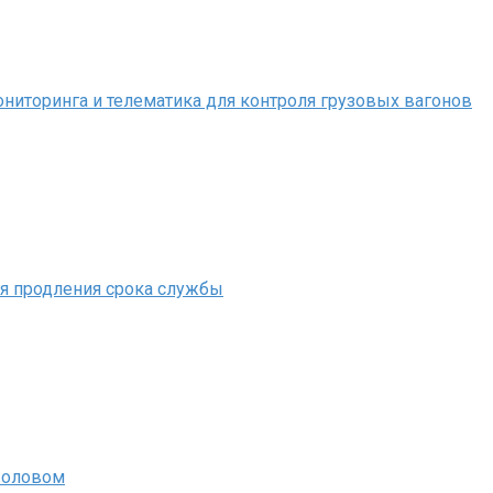
иторинга и телематика для контроля грузовых вагонов
ля продления срока службы
 оловом