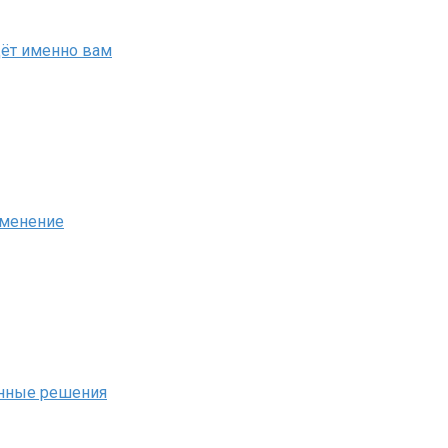
дёт именно вам
именение
енные решения