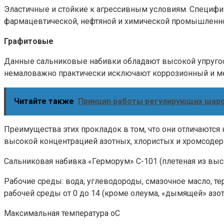
Эластичные и стойкие к агрессивным условиям. Специфика
фармацевтической, нефтяной и химической промышленно
Графитовые
Данные сальниковые набивки обладают высокой упругос
немаловажно практически исключают коррозионный и мех
Читайте также
Принцип работы регулирующих шар
Преимущества этих прокладок в том, что они отличаются
высокой концентрацией азотных, хлористых и хромсоде
Сальниковая набивка «Герморум» С-101 (плетеная из выс
Рабочие среды: вода, углеводороды, смазочное масло, те
рабочей среды от 0 до 14 (кроме олеума, «дымящей» азот
Максимальная температура оС