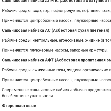
Сальниковая набивка АПРПС (Асбестовая с латунной П
Рабочие среды: вода, пар, нефтепродукты, нефтяные газы
Применяются: центробежные насосы, плунжерные насосы
Сальниковая набивка АС (Асбестовая Cухая плетеная)
Рабочие среды: нейтральные, агрессивные, жидкие (в том
Применяются: плунжерные насосы, запорные арматуры.
Сальниковая набивка АФТ (Асбестовая пропитанная э
Рабочие среды: сжиженные газы, жидкие органические пр
Применяются: центробежные насосы, плунжерные насос
Современные сальниковые набивки обычно представляют 
безабестовые уплотнители.
Фторопластовые