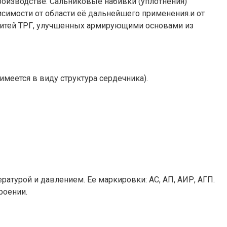
роизводстве. Сальниковые набивки (уплотнения)
исимости от области её дальнейшего применения.и от
 нитей ТРГ, улучшенных армирующими основами из
меется в виду структура сердечника).
ратурой и давлением. Ее маркировки: АС, АП, АИР, АГП.
роении.