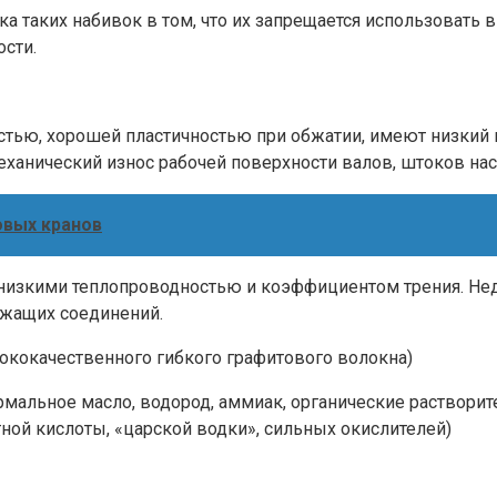
 таких набивок в том, что их запрещается использовать в 
сти.
тью, хорошей пластичностью при обжатии, имеют низкий 
анический износ рабочей поверхности валов, штоков нас
овых кранов
 низкими теплопроводностью и коэффициентом трения. Недо
ржащих соединений.
ококачественного гибкого графитового волокна)
рмальное масло, водород, аммиак, органические растворит
ной кислоты, «царской водки», сильных окислителей)