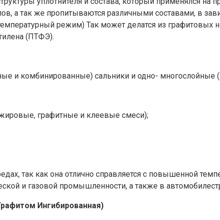
труктуры уплотнителя и состава, который применялся на п
ов, а так же пропитываются различными составами, в зав
 температурный режим) Так может делатся из графитовых
илена (ПТФЭ).
ые и комбинированные) сальники и одно- многослойные (и
 жировые, графитные и клеевые смеси);
дах, так как она отлично справляется с повышенной темпе
еской и газовой промышленности, а также в автомобилест
Графитом Ингибированная)