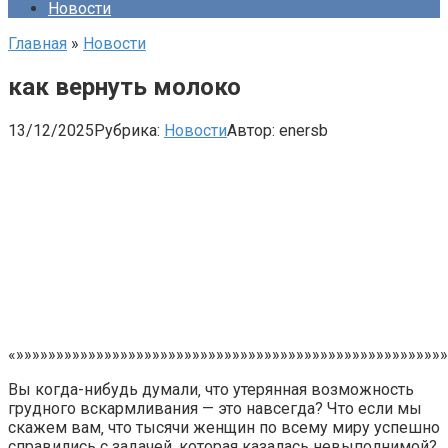
Новости
Главная
»
Новости
как вернуть молоко
13/12/2025
Рубрика:
Новости
Автор:
enersb
«»»»»»»»»»»»»»»»»»»»»»»»»»»»»»»»»»»»»»»»»»»»»»»»»»»»»»»
Вы когда-нибудь думали‚ что утерянная возможность
грудного вскармливания — это навсегда? Что если мы
скажем вам‚ что тысячи женщин по всему миру успешно
справились с задачей‚ которая казалась невыполнимой?