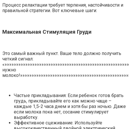
Процесс релактации требует терпения‚ настойчивости и
правильной стратегии. Вот ключевые шаги:
Максимальная Стимуляция Груди
Это самый важный пункт. Ваше тело должно получить
четкий сигнал:
«»»»»»»»»»»»»»»»»»»»»»»»»»»»»»»»»»»»»»»»»»»»»»»»»»»»»»
нужно
молоко!»»»»»»»»»»»»»»»»»»»»»»»»»»»»»»»»»»»»»»»»»»»»»»»
Частые прикладывания: Если ребенок готов брать
грудь‚ прикладывайте его как можно чаще –
каждые 1‚5-2 часа днем и хотя бы раз ночью. Даже
если молока пока нет‚ сосание стимулирует
выработку.
Эффективное сцеживание: Используйте
высококачественный двойной электрический