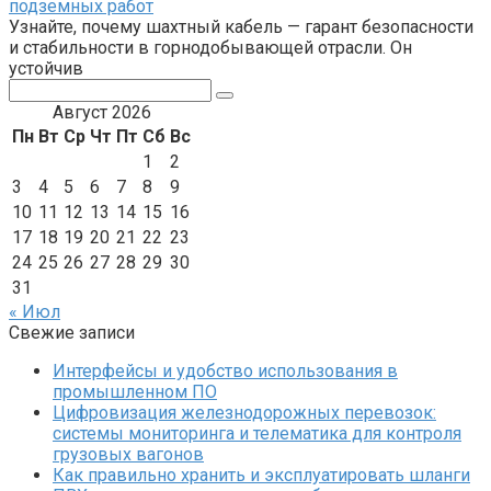
подземных работ
Узнайте, почему шахтный кабель — гарант безопасности
и стабильности в горнодобывающей отрасли. Он
устойчив
Поиск:
Август 2026
Пн
Вт
Ср
Чт
Пт
Сб
Вс
1
2
3
4
5
6
7
8
9
10
11
12
13
14
15
16
17
18
19
20
21
22
23
24
25
26
27
28
29
30
31
« Июл
Свежие записи
Интерфейсы и удобство использования в
промышленном ПО
Цифровизация железнодорожных перевозок:
системы мониторинга и телематика для контроля
грузовых вагонов
Как правильно хранить и эксплуатировать шланги