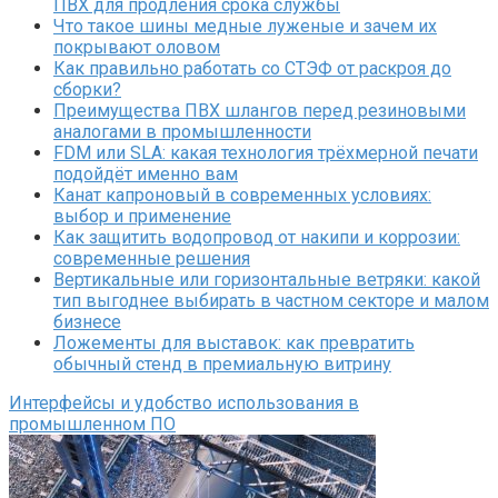
ПВХ для продления срока службы
Что такое шины медные луженые и зачем их
покрывают оловом
Как правильно работать со СТЭФ от раскроя до
сборки?
Преимущества ПВХ шлангов перед резиновыми
аналогами в промышленности
FDM или SLA: какая технология трёхмерной печати
подойдёт именно вам
Канат капроновый в современных условиях:
выбор и применение
Как защитить водопровод от накипи и коррозии:
современные решения
Вертикальные или горизонтальные ветряки: какой
тип выгоднее выбирать в частном секторе и малом
бизнесе
Ложементы для выставок: как превратить
обычный стенд в премиальную витрину
Интерфейсы и удобство использования в
промышленном ПО