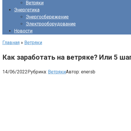
Ветряки
Энергетика
Энергосбережение
Электрооборудование
Новости
Главная
»
Ветряки
Как заработать на ветряке? Или 5 ша
14/06/2022
Рубрика:
Ветряки
Автор:
enersb